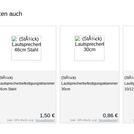
ten auch
StÃ¼ck)
(StÃ¼ck)
(StÃ¼
autsprecherbefestigungsklammer
Lautsprecherbefestigungsklammer
Lauts
6cm Stahl
30cm
10/12
1,50 €
0,86 €
[inkl. 19% MwSt zzgl.
Versandkosten
]
[inkl. 19% MwSt zzgl.
Versandkosten
]