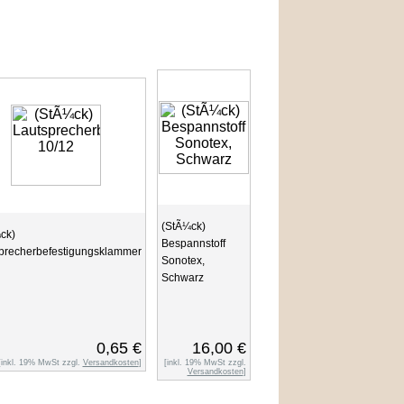
(StÃ¼ck)
ck)
Bespannstoff
precherbefestigungsklammer
Sonotex,
Schwarz
0,65 €
16,00 €
[inkl. 19% MwSt zzgl.
Versandkosten
]
[inkl. 19% MwSt zzgl.
Versandkosten
]