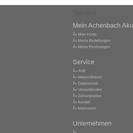
Service
Mein Achenbach Aku
Â»
Mein Konto
Â»
Meine Bestellungen
Â»
Meine Rechnungen
Service
Â»
AGB
Â»
Widerrufsrecht
Â»
Datenschutz
Â»
Versandkosten
Â»
Zahlungsarten
Â»
Kontakt
Â»
Impressum
Unternehmen
Â»