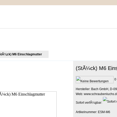
IMPRESSUM
MEIN WARENKORB
ZUR KASSE
StÃ¼ck) M6 Einschlagmutter
(StÃ¼ck) M6 Eins
0 
Hersteller: Bach GmbH, D-09
Web: www.schraubenluchs.d
Sofort verfÃ¼gbar:
Artikelnummer: ESM-M6