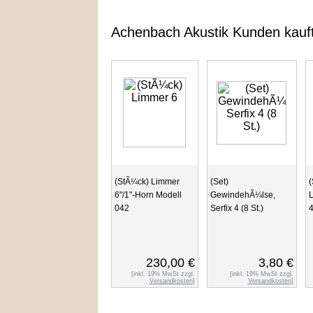
Achenbach Akustik Kunden kauf
(StÃ¼ck) Limmer
(Set)
(
6"/1"-Horn Modell
GewindehÃ¼lse,
L
042
Serfix 4 (8 St.)
4
230,00 €
3,80 €
[inkl. 19% MwSt zzgl.
[inkl. 19% MwSt zzgl.
Versandkosten
]
Versandkosten
]