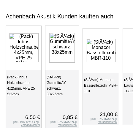
Achenbach Akustik Kunden kauften auch
(Pack) Inbus
(StÃ¼ck)
(StÃ¼ck) Monacor
(StÃ
Holzschraube
GummifuÃŸ
Bassreflexrohr MBR-
Laut
4x25mm, VPE 25
schwarz,
110
10/1
StÃ¼ck
38x25mm
21,00 €
6,50 €
0,85 €
[inkl. 19% MwSt zzgl.
[inkl. 19% MwSt zzgl.
[inkl. 19% MwSt zzgl.
Versandkosten
]
Versandkosten
]
Versandkosten
]