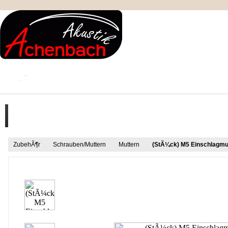
KONTAKT
MEIN KONTO
IMPRESSUM
Produkt Informationen
ZubehÃ¶r
Schrauben/Muttern
Muttern
(StÃ¼ck) M5 Einschlagmu