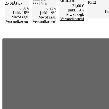
MBR-110
10/12
25 StÃ¼ck
38x25mm
21,00 €
6,50 €
0,85 €
[inkl. 19%
[i
[inkl. 19%
[inkl. 19%
MwSt zzgl.
MwSt zzgl.
MwSt zzgl.
Versandkosten
]
Versandkosten
]
Versandkosten
]