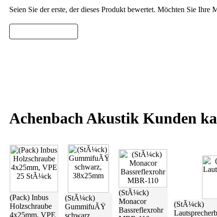
Seien Sie der erste, der dieses Produkt bewertet. Möchten Sie Ihr
Bewertung schreiben
Achenbach Akustik Kunden ka
(StÃ¼ck)
(Pack) Inbus
(StÃ¼ck)
Monacor
(StÃ¼ck)
Holzschraube
GummifuÃŸ
Bassreflexrohr
Lautsprecher
4x25mm, VPE
schwarz,