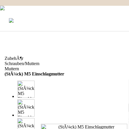
KONTAKT
MEIN KONTO
IMPRESSUM
Produkt Informationen
ZubehÃ¶r
Schrauben/Muttern
Muttern
(StÃ¼ck) M5 Einschlagmutter