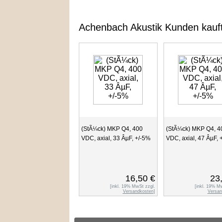
Achenbach Akustik Kunden kauf
(StÃ¼ck) MKP Q4, 400
(StÃ¼ck) MKP Q4, 4
VDC, axial, 33 ÂµF, +/-5%
VDC, axial, 47 ÂµF, 
16,50 €
23
[inkl. 19% MwSt zzgl.
[inkl. 19% M
Versandkosten
]
Versan