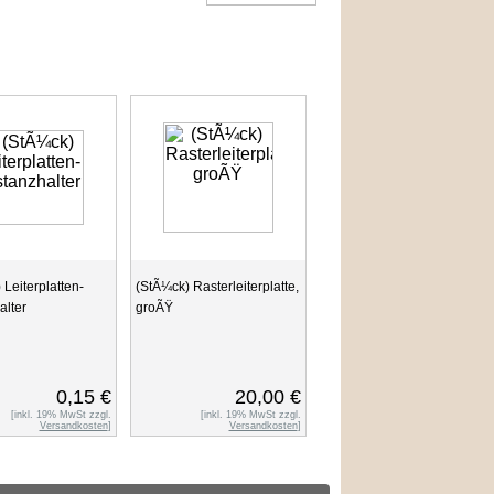
 Leiterplatten-
(StÃ¼ck) Rasterleiterplatte,
alter
groÃŸ
0,15 €
20,00 €
[inkl. 19% MwSt zzgl.
[inkl. 19% MwSt zzgl.
Versandkosten
]
Versandkosten
]