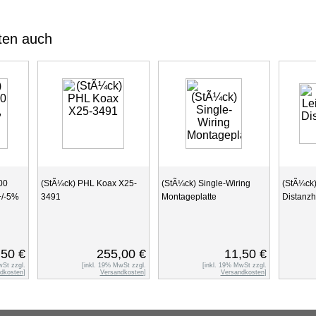
ten auch
00
(StÃ¼ck) PHL Koax X25-
(StÃ¼ck) Single-Wiring
(StÃ¼ck)
+/-5%
3491
Montageplatte
Distanzh
,50 €
255,00 €
11,50 €
wSt zzgl.
[inkl. 19% MwSt zzgl.
[inkl. 19% MwSt zzgl.
dkosten
]
Versandkosten
]
Versandkosten
]