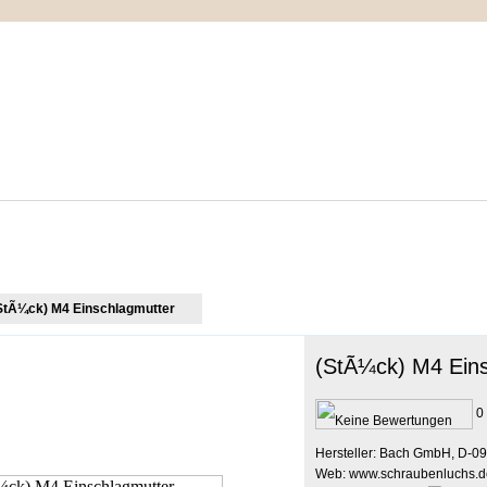
IMPRESSUM
MEIN WARENKORB
ZUR KASSE
StÃ¼ck) M4 Einschlagmutter
(StÃ¼ck) M4 Eins
0 
Hersteller: Bach GmbH, D-09
Web: www.schraubenluchs.d