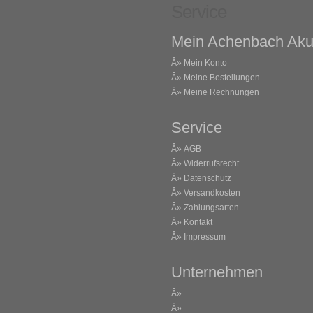
Service
Mein Achenbach Aku
Â»
Mein Konto
Â»
Meine Bestellungen
Â»
Meine Rechnungen
Service
Â»
AGB
Â»
Widerrufsrecht
Â»
Datenschutz
Â»
Versandkosten
Â»
Zahlungsarten
Â»
Kontakt
Â»
Impressum
Unternehmen
Â»
Â»