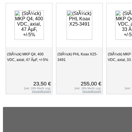
(StÃ¼ck) MKP Q4, 400
(StÃ¼ck) PHL Koax X25-
(StÃ¼ck) MKP 
VDC, axial, 47 ÂµF, +/-5%
3491
VDC, axial, 33
23,50 €
255,00 €
[inkl. 19% MwSt zzgl.
[inkl. 19% MwSt zzgl.
[inkl
Versandkosten
]
Versandkosten
]