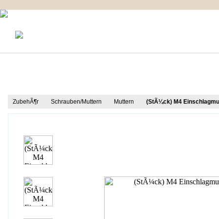
KONTAKT
MEIN KONTO
IMPRESSUM
Produkt Informationen
ZubehÃ¶r
Schrauben/Muttern
Muttern
(StÃ¼ck) M4 Einschlagmu