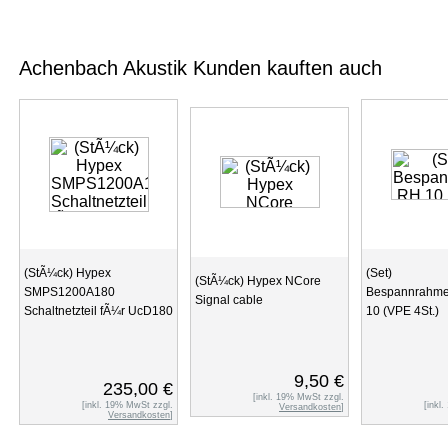
Achenbach Akustik Kunden kauften auch
(StÃ¼ck) Hypex
(Set)
(StÃ¼ck) Hypex NCore
SMPS1200A180
Bespannrahme
Signal cable
Schaltnetzteil fÃ¼r UcD180
10 (VPE 4St.)
9,50 €
235,00 €
[inkl. 19% MwSt zzgl.
[inkl. 19% MwSt zzgl.
[inkl
Versandkosten
]
Versandkosten
]