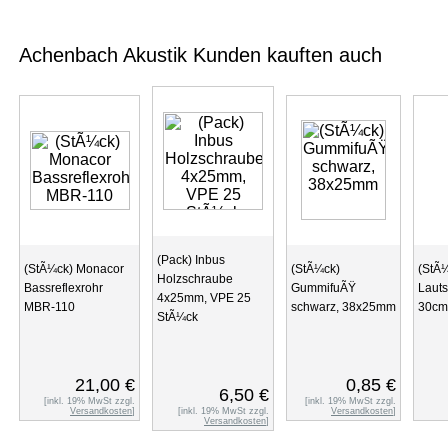
Achenbach Akustik Kunden kauften auch
(Pack) Inbus
(StÃ¼ck) Monacor
(StÃ¼ck)
(StÃ
Holzschraube
Bassreflexrohr
GummifuÃŸ
Laut
4x25mm, VPE 25
MBR-110
schwarz, 38x25mm
30cm
StÃ¼ck
21,00 €
0,85 €
6,50 €
[inkl. 19% MwSt zzgl.
[inkl. 19% MwSt zzgl.
Versandkosten
]
[inkl. 19% MwSt zzgl.
Versandkosten
]
Versandkosten
]