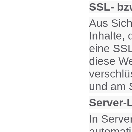
SSL- bz
Aus Sich
Inhalte,
eine SSL
diese Web
verschlü
und am S
Server-
In Serve
automati