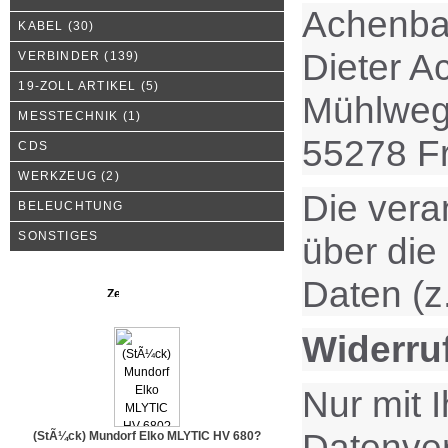
Achenba
KABEL
(30)
Dieter 
VERBINDER
(139)
19-ZOLL ARTIKEL
(5)
Mühlweg
MESSTECHNIK
(1)
55278 F
CDS
WERKZEUG
(2)
Die vera
BELEUCHTUNG
SONSTIGES
über die
Daten (z
Neue Produkte
Widerruf
Nur mit 
Datenvera
(StÃ¼ck) Mundorf Elko MLYTIC HV 680?