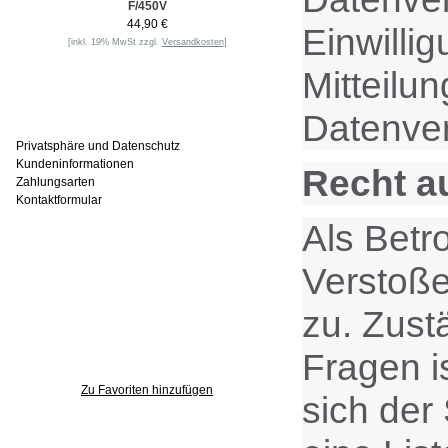
F/450V
44,90 €
Einwilli
[inkl. 19% MwSt zzgl.
Versandkosten
]
Mitteilu
Informationen
Datenver
Privatsphäre und Datenschutz
Kundeninformationen
Recht a
Zahlungsarten
Kontaktformular
Als Betr
Häufig gesucht
Verstoße
zu. Zust
Zu den Favoriten
Fragen i
Zu Favoriten hinzufügen
sich der