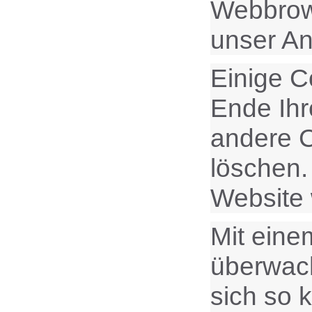
Webbrows
unser An
Einige C
Ende Ihr
andere C
löschen.
Website
Mit ein
überwach
sich so 