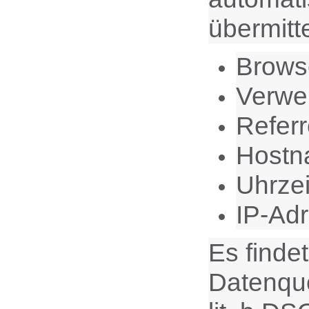
übermitte
Brows
Verwe
Refer
Hostn
Uhrzei
IP-Ad
Es finde
Datenque