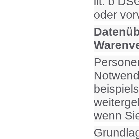
lit. b D
oder vor
Datenüb
Warenv
Personen
Notwendi
beispiel
weiterge
wenn Sie
Grundlag