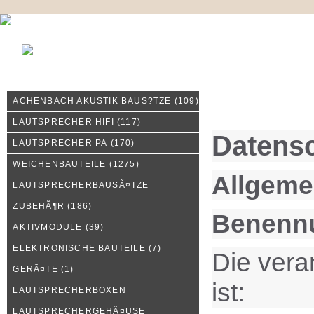
KONTAKT
MEIN KONTO
IMPRESSUM
ACHENBACH AKUSTIK BAUS?TZE
(109)
Privatsphäre und Datens
LAUTSPRECHER HIFI
(117)
Datensc
LAUTSPRECHER PA
(170)
WEICHENBAUTEILE
(1275)
Allgeme
LAUTSPRECHERBAUSÃ¤TZE
ZUBEHÃ¶R
(186)
Benennu
AKTIVMODULE
(39)
ELEKTRONISCHE BAUTEILE
(7)
Die vera
GERÃ¤TE
(1)
ist:
LAUTSPRECHERBOXEN
LAUTSPRECHERGEHÃ¤USE