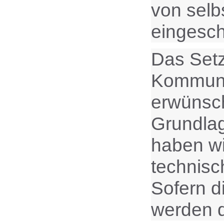
von selb
eingesch
Das Setz
Kommunik
erwünsch
Grundlag
haben wi
technisc
Sofern d
werden d