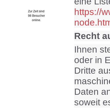
eine Lis
Wer ist online?
https://
Zur Zeit sind
98 Besucher
node.htm
online.
Recht a
Ihnen st
oder in E
Dritte a
maschine
Daten an
soweit e