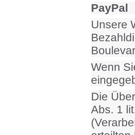
PayPal
Unsere W
Bezahldie
Bouleva
Wenn Sie
eingege
Die Über
Abs. 1 l
(Verarbei