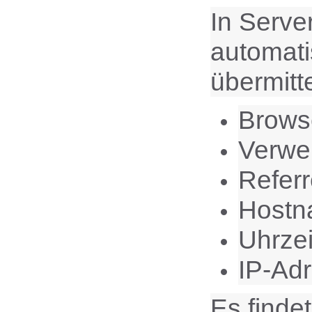
In Serve
automati
übermitte
Brows
Verwe
Refer
Hostn
Uhrzei
IP-Ad
Es finde