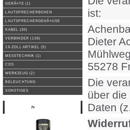
Die vera
GERÃ¤TE
(1)
ist:
LAUTSPRECHERBOXEN
LAUTSPRECHERGEHÃ¤USE
Achenba
KABEL
(30)
Dieter 
VERBINDER
(139)
19-ZOLL ARTIKEL
(5)
Mühlweg
MESSTECHNIK
(1)
55278 F
CDS
WERKZEUG
(2)
Die vera
BELEUCHTUNG
SONSTIGES
über die
Daten (z
Neue Produkte
Widerruf