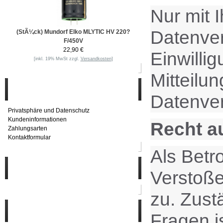
Nur mit 
Datenvera
(StÃ¼ck) Mundorf Elko MLYTIC HV 220?
F/450V
22,90 €
Einwilli
[inkl. 19% MwSt zzgl.
Versandkosten
]
Mitteilu
Informationen
Datenver
Privatsphäre und Datenschutz
Kundeninformationen
Recht a
Zahlungsarten
Kontaktformular
Als Betr
Häufig gesucht
Verstoße
zu. Zust
Zu den Favoriten
Fragen i