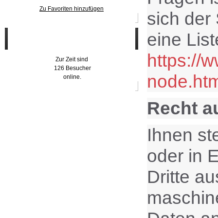
Zu Favoriten hinzufügen
sich der
eine Lis
Wer ist online?
https://
Zur Zeit sind
126 Besucher
node.htm
online.
Recht a
Ihnen st
oder in E
Dritte a
maschine