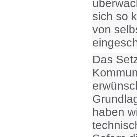
überwach
sich so 
von selb
eingesch
Das Setz
Kommunik
erwünsch
Grundlag
haben wi
technisc