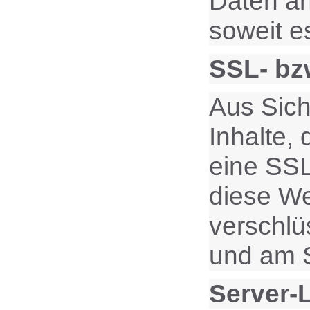
Daten an
soweit e
SSL- bz
Aus Sich
Inhalte,
eine SSL
diese Web
verschlü
und am S
Server-