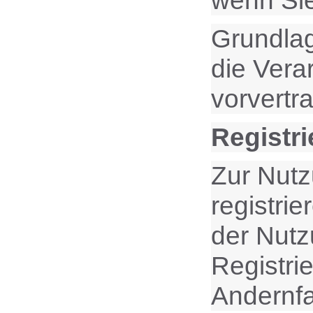
wenn Sie
Grundlag
die Vera
vorvertr
Registri
Zur Nutz
registri
der Nutz
Registri
Andernfa