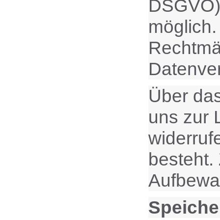
DSGVO). E
möglich.
Rechtmäß
Datenver
Über das
uns zur 
widerruf
besteht.
Aufbewah
Speiche