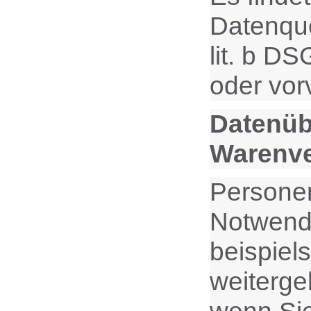
Datenque
lit. b D
oder vor
Datenüb
Warenv
Personen
Notwendi
beispiel
weiterge