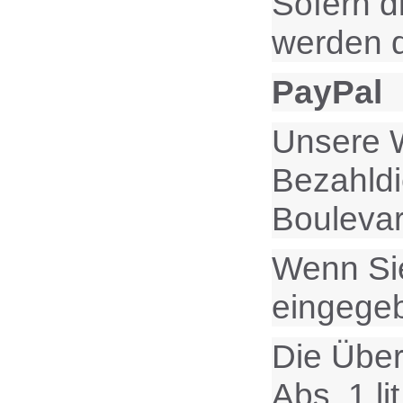
Sofern d
werden d
PayPal
Unsere W
Bezahldie
Bouleva
Wenn Sie
eingege
Die Über
Abs. 1 l