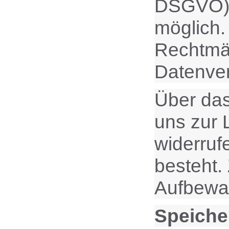
DSGVO). E
möglich.
Rechtmäß
Datenver
Über das
uns zur 
widerruf
besteht.
Aufbewah
Speiche