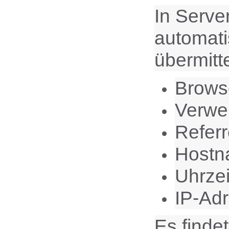
In Serve
automati
übermitte
Brows
Verwe
Refer
Hostn
Uhrzei
IP-Ad
Es finde