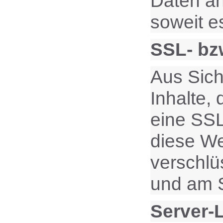
Daten an
soweit e
SSL- bz
Aus Sich
Inhalte,
eine SSL
diese Web
verschlü
und am S
Server-