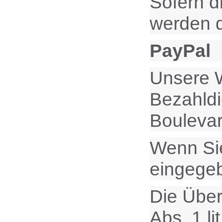
Sofern d
werden d
PayPal
Unsere W
Bezahldie
Bouleva
Wenn Sie
eingege
Die Über
Abs. 1 l