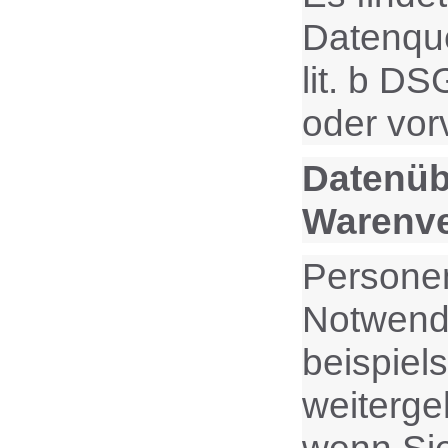
Datenque
lit. b D
oder vor
Datenüb
Warenv
Personen
Notwendi
beispiel
weiterge