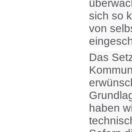
überwach
sich so 
von selb
eingesch
Das Setz
Kommunik
erwünsch
Grundlag
haben wi
technisc