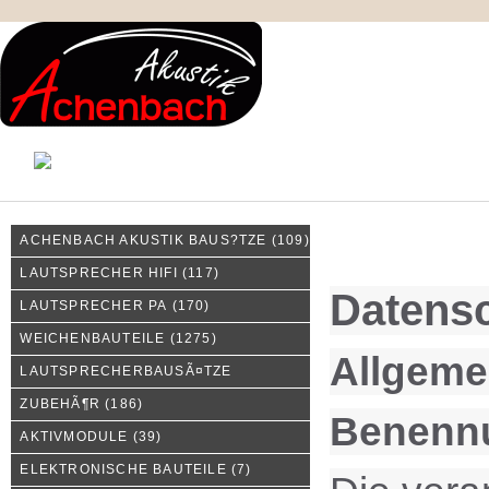
KONTAKT
MEIN KONTO
IMPRESSUM
ACHENBACH AKUSTIK BAUS?TZE
(109)
Privatsphäre und Datens
LAUTSPRECHER HIFI
(117)
Datensc
LAUTSPRECHER PA
(170)
WEICHENBAUTEILE
(1275)
Allgeme
LAUTSPRECHERBAUSÃ¤TZE
ZUBEHÃ¶R
(186)
Benennu
AKTIVMODULE
(39)
ELEKTRONISCHE BAUTEILE
(7)