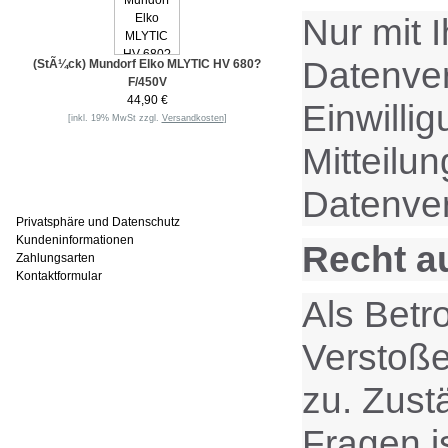
Nur mit 
Datenvera
(StÃ¼ck) Mundorf Elko MLYTIC HV 680?
F/450V
44,90 €
Einwilli
[inkl. 19% MwSt zzgl.
Versandkosten
]
Mitteilu
Informationen
Datenver
Privatsphäre und Datenschutz
Kundeninformationen
Recht a
Zahlungsarten
Kontaktformular
Als Betr
Häufig gesucht
Verstoße
zu. Zust
Zu den Favoriten
Fragen i