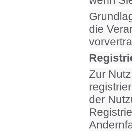
wenn Sie
Grundlag
die Vera
vorvertr
Registri
Zur Nutz
registri
der Nutz
Registri
Andernfa