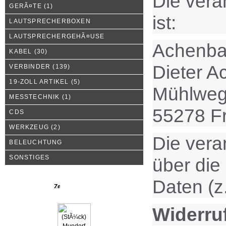
Die vera
GERÃ¤TE
(1)
ist:
LAUTSPRECHERBOXEN
LAUTSPRECHERGEHÃ¤USE
Achenba
KABEL
(30)
Dieter 
VERBINDER
(139)
19-ZOLL ARTIKEL
(5)
Mühlweg
MESSTECHNIK
(1)
55278 F
CDS
WERKZEUG
(2)
Die vera
BELEUCHTUNG
SONSTIGES
über die
Daten (z
Neue Produkte
Widerruf