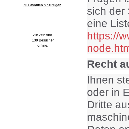
Zu Favoriten hinzufügen
sich der
eine Lis
Wer ist online?
https://
Zur Zeit sind
139 Besucher
node.htm
online.
Recht a
Ihnen st
oder in E
Dritte a
maschine