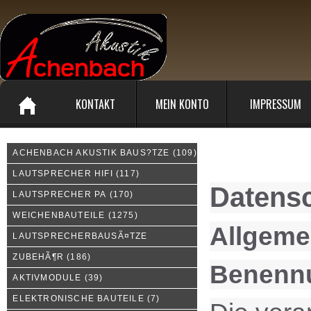
KONTAKT
MEIN KONTO
IMPRESSUM
ACHENBACH AKUSTIK BAUS?TZE
(109)
Privatsphäre und Datens
LAUTSPRECHER HIFI
(117)
Datensc
LAUTSPRECHER PA
(170)
WEICHENBAUTEILE
(1275)
Allgeme
LAUTSPRECHERBAUSÃ¤TZE
ZUBEHÃ¶R
(186)
Benennu
AKTIVMODULE
(39)
ELEKTRONISCHE BAUTEILE
(7)