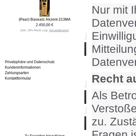
Nur mit 
Datenvera
(Paar) Bausatz Akzent 213MA
2.450,00 €
[inkl. 19% MwSt zzgl.
Versandkosten
]
Einwilli
Mitteilu
Informationen
Datenver
Privatsphäre und Datenschutz
Kundeninformationen
Zahlungsarten
Recht a
Kontaktformular
Als Betr
Häufig gesucht
Verstoße
zu. Zust
Zu den Favoriten
Fragen i