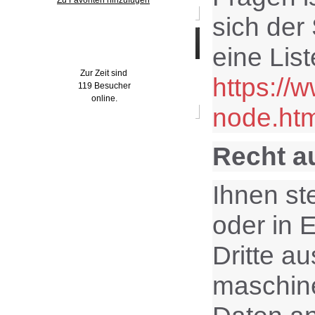
Zu Favoriten hinzufügen
sich der
Wer ist online?
eine Lis
Zur Zeit sind
https://
119 Besucher
online.
node.htm
Recht a
Ihnen st
oder in E
Dritte a
maschine