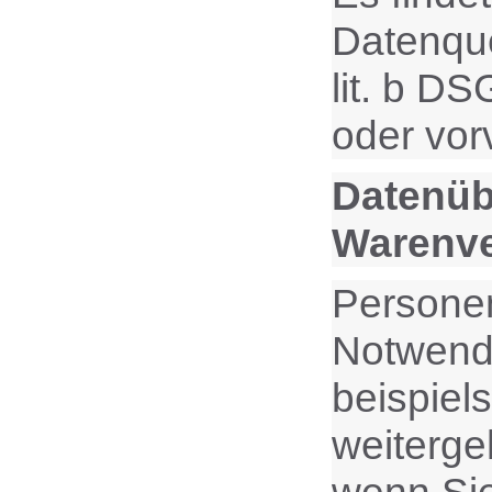
Datenque
lit. b D
oder vor
Datenüb
Warenv
Personen
Notwendi
beispiel
weiterge