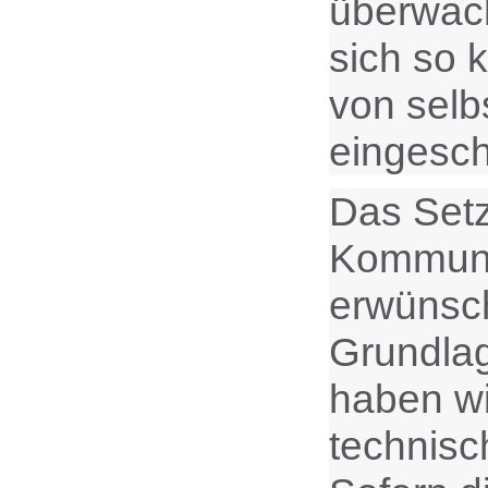
überwach
sich so 
von selb
eingesch
Das Setz
Kommunik
erwünsch
Grundlag
haben wi
technisc