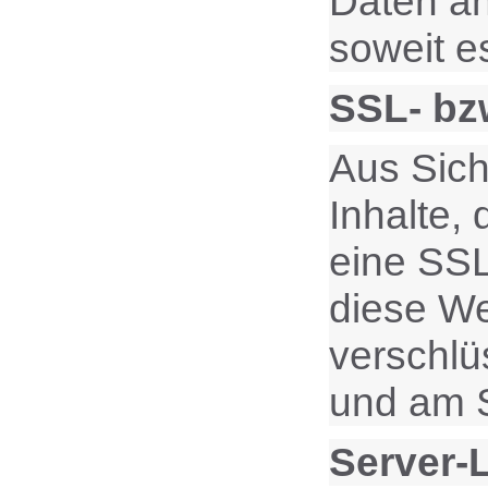
Daten an
soweit e
SSL- bz
Aus Sich
Inhalte,
eine SSL
diese Web
verschlü
und am S
Server-