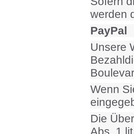
Sofern d
werden d
PayPal
Unsere W
Bezahldie
Bouleva
Wenn Sie
eingege
Die Über
Abs. 1 l