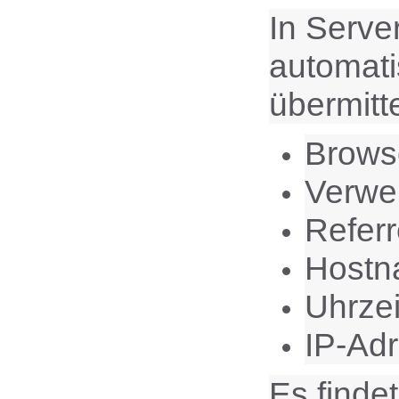
In Serve
automati
übermitte
Brows
Verwe
Refer
Hostn
Uhrzei
IP-Ad
Es finde