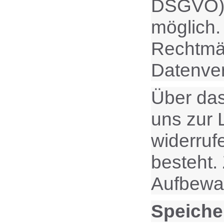
DSGVO). E
möglich.
Rechtmäß
Datenver
Über das
uns zur 
widerruf
besteht.
Aufbewah
Speiche