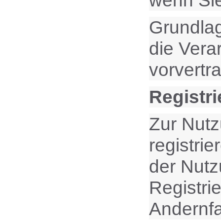
wenn Sie
Grundlag
die Vera
vorvertr
Registri
Zur Nutz
registri
der Nutz
Registri
Andernfa