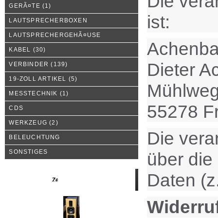
Die vera
GERÃ¤TE
(1)
ist:
LAUTSPRECHERBOXEN
LAUTSPRECHERGEHÃ¤USE
Achenba
KABEL
(30)
Dieter 
VERBINDER
(139)
19-ZOLL ARTIKEL
(5)
Mühlweg
MESSTECHNIK
(1)
55278 F
CDS
WERKZEUG
(2)
Die vera
BELEUCHTUNG
SONSTIGES
über die
Daten (z
Neue Produkte
Widerruf