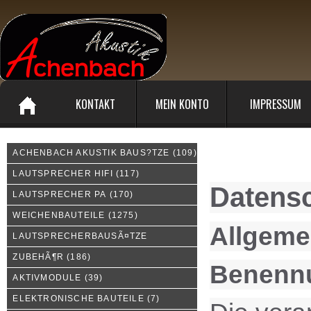
KONTAKT
MEIN KONTO
IMPRESSUM
ACHENBACH AKUSTIK BAUS?TZE
(109)
Privatsphäre und Datens
LAUTSPRECHER HIFI
(117)
Datensc
LAUTSPRECHER PA
(170)
WEICHENBAUTEILE
(1275)
Allgeme
LAUTSPRECHERBAUSÃ¤TZE
ZUBEHÃ¶R
(186)
Benennu
AKTIVMODULE
(39)
ELEKTRONISCHE BAUTEILE
(7)