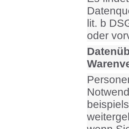
Datenque
lit. b D
oder vor
Datenüb
Warenv
Personen
Notwendi
beispiel
weiterge