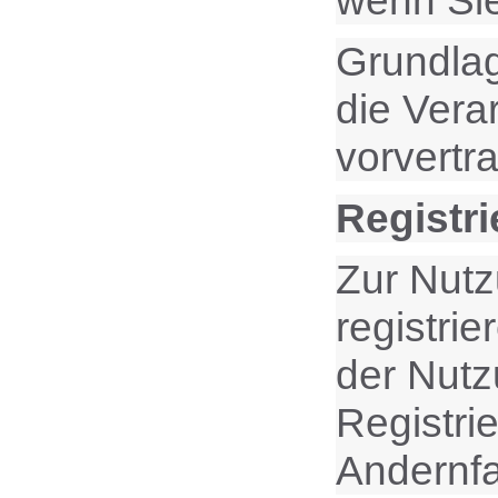
wenn Sie
Grundlag
die Vera
vorvertr
Registri
Zur Nutz
registri
der Nutz
Registri
Andernfa