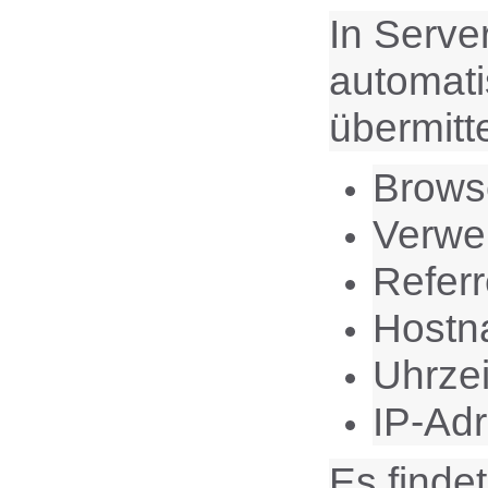
In Serve
automati
übermitte
Brows
Verwe
Refer
Hostn
Uhrzei
IP-Ad
Es finde