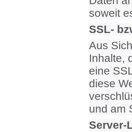
Daten an
soweit e
SSL- bz
Aus Sich
Inhalte,
eine SSL
diese Web
verschlü
und am S
Server-