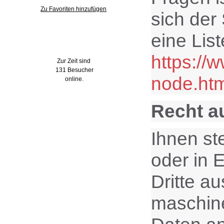
Zu Favoriten hinzufügen
sich der
eine Lis
Wer ist online?
https://
Zur Zeit sind
131 Besucher
node.htm
online.
Recht a
Ihnen st
oder in E
Dritte a
maschine