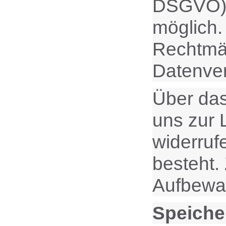
DSGVO). E
möglich.
Rechtmäß
Datenver
Über das
uns zur 
widerruf
besteht.
Aufbewah
Speiche