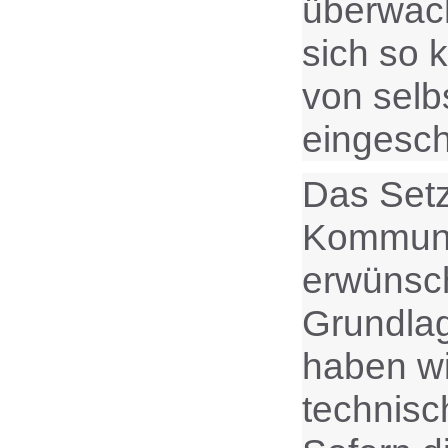
überwach
sich so 
von selb
eingesch
Das Setz
Kommunik
erwünsch
Grundlag
haben wi
technisc