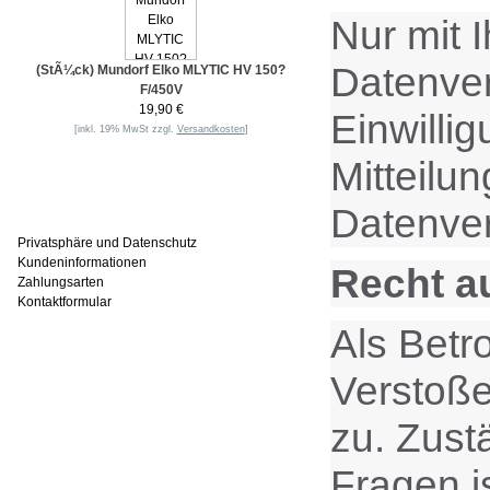
Nur mit 
Datenvera
(StÃ¼ck) Mundorf Elko MLYTIC HV 150?
F/450V
19,90 €
Einwilli
[inkl. 19% MwSt zzgl.
Versandkosten
]
Mitteilu
Informationen
Datenver
Privatsphäre und Datenschutz
Kundeninformationen
Recht a
Zahlungsarten
Kontaktformular
Als Betr
Häufig gesucht
Verstoße
zu. Zust
Zu den Favoriten
Fragen i