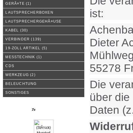
Die vera
GERÃ¤TE
(1)
ist:
LAUTSPRECHERBOXEN
LAUTSPRECHERGEHÃ¤USE
Achenba
KABEL
(30)
Dieter 
VERBINDER
(139)
19-ZOLL ARTIKEL
(5)
Mühlweg
MESSTECHNIK
(1)
55278 F
CDS
WERKZEUG
(2)
Die vera
BELEUCHTUNG
SONSTIGES
über die
Daten (z
Neue Produkte
Widerruf