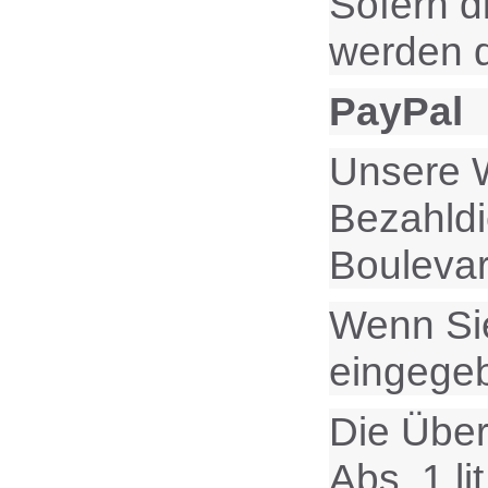
Sofern d
werden d
PayPal
Unsere W
Bezahldie
Bouleva
Wenn Sie
eingege
Die Über
Abs. 1 l