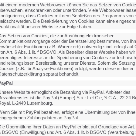
Mit einem modernen Webbrowser können Sie das Setzen von Cooki
überwachen, einschränken oder unterbinden. Viele Webbrowser lasse
konfigurieren, dass Cookies mit dem Schließen des Programms von s
gelöscht werden. Die Deaktivierung von Cookies kann eine eingeschr
Funktionalität unserer Website zur Folge haben.
Das Setzen von Cookies, die zur Ausübung elektronischer
Kommunikationsvorgänge oder der Bereitstellung bestimmter, von Ih
erwünschter Funktionen (z.B. Warenkorb) notwendig sind, erfolgt auf
on Art. 6 Abs. 1 lit. f DSGVO. Als Betreiber dieser Website haben wir
berechtigtes Interesse an der Speicherung von Cookies zur technisch 
und reibungslosen Bereitstellung unserer Dienste. Sofern die Setzung
ookies (z.B. für Analyse-Funktionen) erfolgt, werden diese in dieser
Datenschutzerklärung separat behandelt.
PayPal
Unsere Website ermöglicht die Bezahlung via PayPal. Anbieter des
ezahldienstes ist die PayPal (Europe) S.à.r.l. et Cie, S.C.A., 22-24 
Royal, L-2449 Luxembourg.
Wenn Sie mit PayPal bezahlen, erfolgt eine Übermittlung der von Ihne
eingegebenen Zahlungsdaten an PayPal.
ie Übermittlung Ihrer Daten an PayPal erfolgt auf Grundlage von Art. 6
a DSGVO (Einwilligung) und Art. 6 Abs. 1 lit. b DSGVO (Verarbeitung 