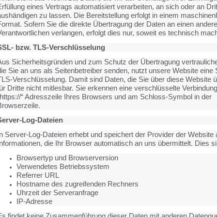
rfüllung eines Vertrags automatisiert verarbeiten, an sich oder an Drit
aushändigen zu lassen. Die Bereitstellung erfolgt in einem maschinen
Format. Sofern Sie die direkte Übertragung der Daten an einen ander
erantwortlichen verlangen, erfolgt dies nur, soweit es technisch mach
SSL- bzw. TLS-Verschlüsselung
Aus Sicherheitsgründen und zum Schutz der Übertragung vertraulicher
die Sie an uns als Seitenbetreiber senden, nutzt unsere Website eine
TLS-Verschlüsselung. Damit sind Daten, die Sie über diese Website ü
ür Dritte nicht mitlesbar. Sie erkennen eine verschlüsselte Verbindun
„https://“ Adresszeile Ihres Browsers und am Schloss-Symbol in der
Browserzeile.
Server-Log-Dateien
In Server-Log-Dateien erhebt und speichert der Provider der Website
nformationen, die Ihr Browser automatisch an uns übermittelt. Dies si
Browsertyp und Browserversion
Verwendetes Betriebssystem
Referrer URL
Hostname des zugreifenden Rechners
Uhrzeit der Serveranfrage
IP-Adresse
Es findet keine Zusammenführung dieser Daten mit anderen Datenquel