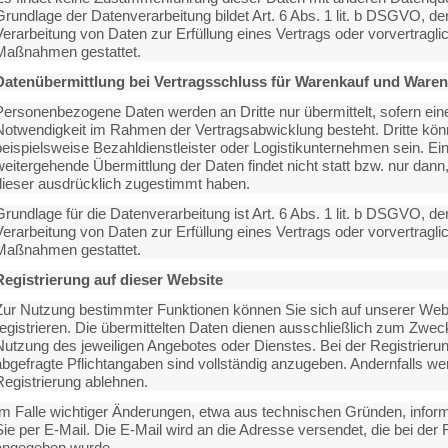
rundlage der Datenverarbeitung bildet Art. 6 Abs. 1 lit. b DSGVO, der
Verarbeitung von Daten zur Erfüllung eines Vertrags oder vorvertragli
Maßnahmen gestattet.
Datenübermittlung bei Vertragsschluss für Warenkauf und Ware
Personenbezogene Daten werden an Dritte nur übermittelt, sofern ein
Notwendigkeit im Rahmen der Vertragsabwicklung besteht. Dritte kö
beispielsweise Bezahldienstleister oder Logistikunternehmen sein. Ei
weitergehende Übermittlung der Daten findet nicht statt bzw. nur dann
dieser ausdrücklich zugestimmt haben.
rundlage für die Datenverarbeitung ist Art. 6 Abs. 1 lit. b DSGVO, der
Verarbeitung von Daten zur Erfüllung eines Vertrags oder vorvertragli
Maßnahmen gestattet.
Registrierung auf dieser Website
Zur Nutzung bestimmter Funktionen können Sie sich auf unserer Web
registrieren. Die übermittelten Daten dienen ausschließlich zum Zwec
Nutzung des jeweiligen Angebotes oder Dienstes. Bei der Registrieru
abgefragte Pflichtangaben sind vollständig anzugeben. Andernfalls we
Registrierung ablehnen.
Im Falle wichtiger Änderungen, etwa aus technischen Gründen, inform
ie per E-Mail. Die E-Mail wird an die Adresse versendet, die bei der 
angegeben wurde.