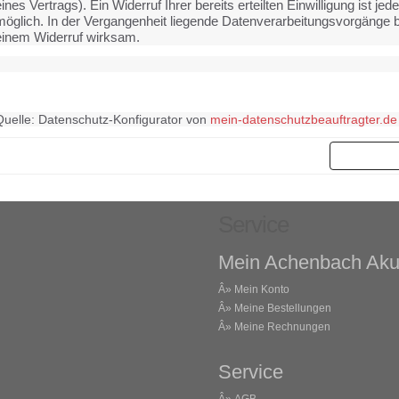
ines Vertrags). Ein Widerruf Ihrer bereits erteilten Einwilligung ist jede
möglich. In der Vergangenheit liegende Datenverarbeitungsvorgänge b
einem Widerruf wirksam.
Quelle: Datenschutz-Konfigurator von
mein-datenschutzbeauftragter.de
Weit
Service
Mein Achenbach Aku
Â»
Mein Konto
Â»
Meine Bestellungen
Â»
Meine Rechnungen
Service