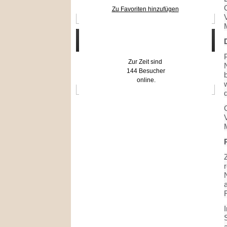
G
Zu Favoriten hinzufügen
Wer ist online?
Zur Zeit sind
144 Besucher
online.
G
S