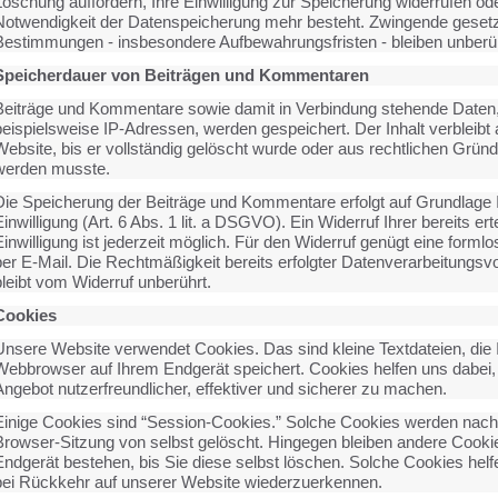
Löschung auffordern, Ihre Einwilligung zur Speicherung widerrufen od
Notwendigkeit der Datenspeicherung mehr besteht. Zwingende gesetz
Bestimmungen - insbesondere Aufbewahrungsfristen - bleiben unberüh
Speicherdauer von Beiträgen und Kommentaren
Beiträge und Kommentare sowie damit in Verbindung stehende Daten,
beispielsweise IP-Adressen, werden gespeichert. Der Inhalt verbleibt 
Website, bis er vollständig gelöscht wurde oder aus rechtlichen Grün
werden musste.
Die Speicherung der Beiträge und Kommentare erfolgt auf Grundlage 
inwilligung (Art. 6 Abs. 1 lit. a DSGVO). Ein Widerruf Ihrer bereits erte
inwilligung ist jederzeit möglich. Für den Widerruf genügt eine formlo
per E-Mail. Die Rechtmäßigkeit bereits erfolgter Datenverarbeitungs
bleibt vom Widerruf unberührt.
Cookies
Unsere Website verwendet Cookies. Das sind kleine Textdateien, die 
Webbrowser auf Ihrem Endgerät speichert. Cookies helfen uns dabei,
Angebot nutzerfreundlicher, effektiver und sicherer zu machen.
Einige Cookies sind “Session-Cookies.”
Solche Cookies werden nach
Browser-Sitzung von selbst gelöscht. Hingegen bleiben andere Cooki
Endgerät bestehen, bis Sie diese selbst löschen. Solche Cookies helf
bei Rückkehr auf unserer Website wiederzuerkennen.