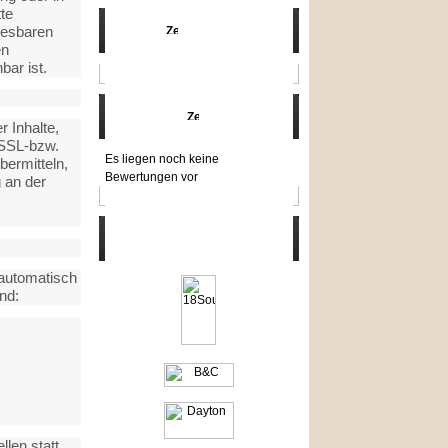
te
lesbaren
Angebote
en
bar ist.
Bewertungen
 Inhalte,
 SSL-bzw.
Es liegen noch keine
bermitteln,
Bewertungen vor
g an der
Hersteller
 automatisch
nd:
len statt.