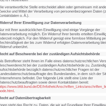
Die verantwortliche Stelle entscheidet allein oder gemeinsam mit ande
Zwecke und Mittel der Verarbeitung von personenbezogenen Daten (
ontaktdaten o. Ä.).
Widerruf Ihrer Einwilligung zur Datenverarbeitung
ur mit Ihrer ausdrücklichen Einwilligung sind einige Vorgänge der
atenverarbeitung möglich. Ein Widerruf Ihrer bereits erteilten Einwilli
ederzeit möglich. Für den Widerruf genügt eine formlose Mitteilung pe
Rechtmäßigkeit der bis zum Widerruf erfolgten Datenverarbeitung ble
Widerruf unberührt.
Recht auf Beschwerde bei der zuständigen Aufsichtsbehörde
Als Betroffener steht Ihnen im Falle eines datenschutzrechtlichen Ver
Beschwerderecht bei der zuständigen Aufsichtsbehörde zu. Zuständi
Aufsichtsbehörde bezüglich datenschutzrechtlicher Fragen ist der
Landesdatenschutzbeauftragte des Bundeslandes, in dem sich der Si
nternehmens befindet. Der folgende Link stellt eine Liste der
Datenschutzbeauftragten sowie deren Kontaktdaten bereit:
https://www.bfdi.bund.de/DE/Infothek/Anschriften_Links/anschriften_li
node.html
.
Recht auf Datenübertragbarkeit
hnen steht das Recht zu, Daten, die wir auf Grundlage Ihrer Einwilligu