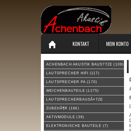
KONTAKT
MEIN KONTO
ACHENBACH AKUSTIK BAUS?TZE
(109)
P
LAUTSPRECHER HIFI
(117)
LAUTSPRECHER PA
(170)
WEICHENBAUTEILE
(1275)
LAUTSPRECHERBAUSÃ¤TZE
D
ZUBEHÃ¶R
(186)
AKTIVMODULE
(39)
ELEKTRONISCHE BAUTEILE
(7)