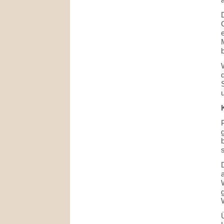
G
e
d
b
s
a
W