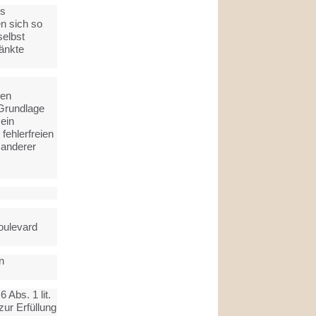
es
n sich so
elbst
änkte
nen
 Grundlage
 ein
fehlerfreien
 anderer
Boulevard
n
 Abs. 1 lit.
zur Erfüllung