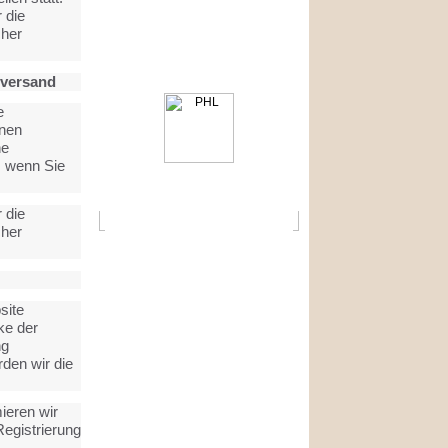
 die
cher
nversand
e
nnen
ne
, wenn Sie
 die
cher
site
ke der
ng
rden wir die
ieren wir
Registrierung