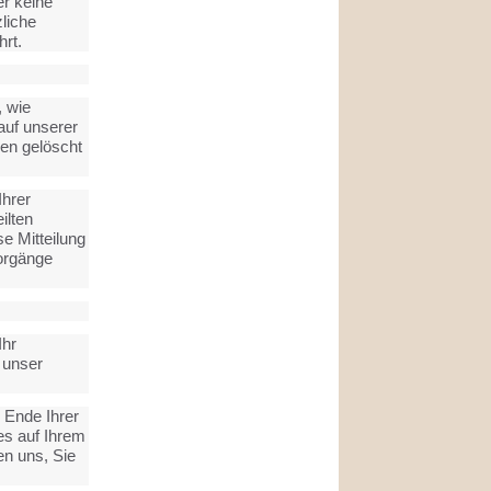
er keine
liche
rt.
 wie
auf unserer
den gelöscht
Ihrer
ilten
se Mitteilung
vorgänge
Ihr
 unser
 Ende Ihrer
es auf Ihrem
en uns, Sie