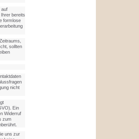
 auf
Ihrer bereits
ne formlose
verarbeitung
 Zeitraums,
cht, sollten
eiben
ontaktdaten
hlussfragen
gung nicht
gt
SGVO). Ein
en Widerruf
is zum
nberührt.
ie uns zur