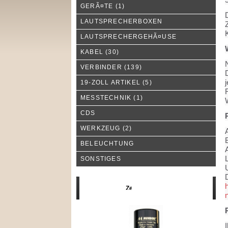
GERÃ¤TE
(1)
LAUTSPRECHERBOXEN
K
LAUTSPRECHERGEHÃ¤USE
KABEL
(30)
N
VERBINDER
(139)
D
j
19-ZOLL ARTIKEL
(5)
MESSTECHNIK
(1)
CDS
WERKZEUG
(2)
BELEUCHTUNG
SONSTIGES
U
Neue Produkte
I