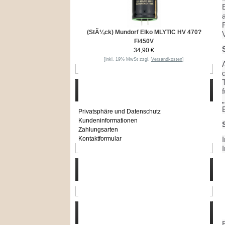
E
(StÃ¼ck) Mundorf Elko MLYTIC HV 470?
V
F/450V
34,90 €
[inkl. 19% MwSt zzgl.
Versandkosten
]
Informationen
f
Privatsphäre und Datenschutz
Kundeninformationen
Zahlungsarten
Kontaktformular
I
Häufig gesucht
Zu den Favoriten