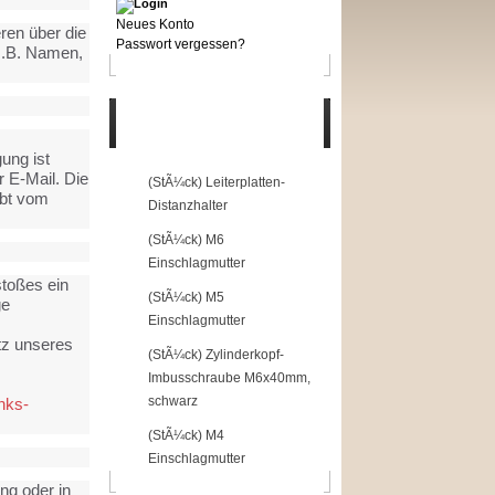
Neues Konto
ren über die
Passwort vergessen?
z.B. Namen,
Top of the Shop
gung ist
r E-Mail. Die
1
(StÃ¼ck) Leiterplatten-
ibt vom
Distanzhalter
2
(StÃ¼ck) M6
Einschlagmutter
stoßes ein
3
(StÃ¼ck) M5
ge
Einschlagmutter
tz unseres
4
(StÃ¼ck) Zylinderkopf-
Imbusschraube M6x40mm,
schwarz
nks-
5
(StÃ¼ck) M4
Einschlagmutter
ng oder in