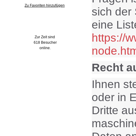
Zu Favoriten hinzufügen
sich der
eine Lis
Wer ist online?
https://
Zur Zeit sind
618 Besucher
node.htm
online.
Recht a
Ihnen st
oder in E
Dritte a
maschine