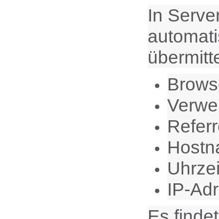
In Serve
automati
übermitte
Brows
Verwe
Refer
Hostn
Uhrzei
IP-Ad
Es finde