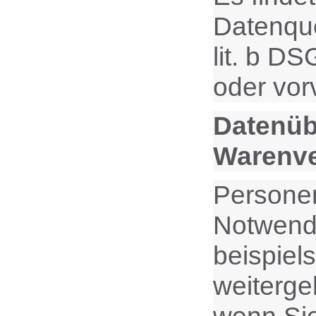
Datenque
lit. b D
oder vor
Datenüb
Warenv
Personen
Notwendi
beispiel
weiterge