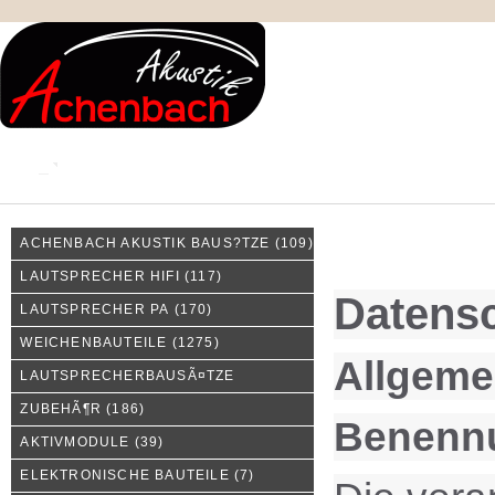
KONTAKT
MEIN KONTO
IMPRESSUM
ACHENBACH AKUSTIK BAUS?TZE
(109)
Privatsphäre und Datens
LAUTSPRECHER HIFI
(117)
Datensc
LAUTSPRECHER PA
(170)
WEICHENBAUTEILE
(1275)
Allgeme
LAUTSPRECHERBAUSÃ¤TZE
ZUBEHÃ¶R
(186)
Benennu
AKTIVMODULE
(39)
ELEKTRONISCHE BAUTEILE
(7)