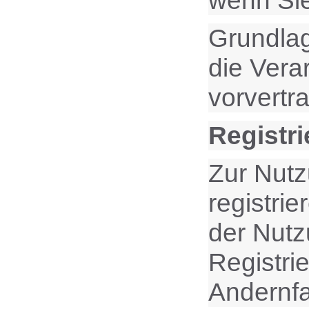
wenn Sie
Grundlag
die Vera
vorvertr
Registri
Zur Nutz
registri
der Nutz
Registri
Andernfa