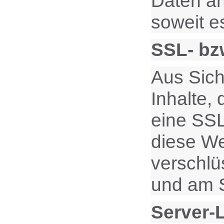
Daten an
soweit e
SSL- bz
Aus Sich
Inhalte,
eine SSL
diese Web
verschlü
und am S
Server-