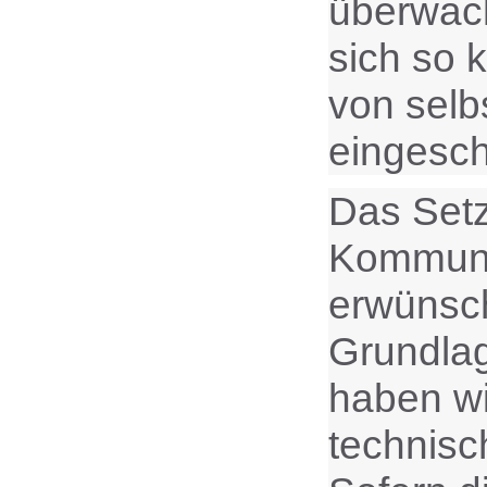
überwach
sich so 
von selb
eingesch
Das Setz
Kommunik
erwünsch
Grundlag
haben wi
technisc