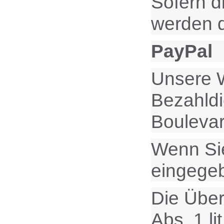
Sofern d
werden d
PayPal
Unsere W
Bezahldie
Bouleva
Wenn Sie
eingege
Die Über
Abs. 1 l