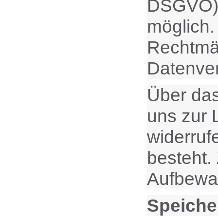
DSGVO). E
möglich.
Rechtmäß
Datenver
Über das
uns zur 
widerruf
besteht.
Aufbewah
Speiche