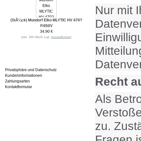
Nur mit 
Datenvera
(StÃ¼ck) Mundorf Elko MLYTIC HV 470?
F/450V
34,90 €
Einwilli
[inkl. 19% MwSt zzgl.
Versandkosten
]
Mitteilu
Informationen
Datenver
Privatsphäre und Datenschutz
Kundeninformationen
Recht a
Zahlungsarten
Kontaktformular
Als Betr
Häufig gesucht
Verstoße
zu. Zust
Zu den Favoriten
Fragen i