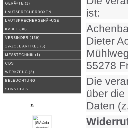
Die vera
GERÃ¤TE
(1)
ist:
LAUTSPRECHERBOXEN
LAUTSPRECHERGEHÃ¤USE
Achenba
KABEL
(30)
Dieter 
VERBINDER
(139)
19-ZOLL ARTIKEL
(5)
Mühlweg
MESSTECHNIK
(1)
55278 F
CDS
WERKZEUG
(2)
Die vera
BELEUCHTUNG
SONSTIGES
über die
Daten (z
Neue Produkte
Widerruf