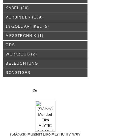
KABEL
(30)
VERBINDER
(139)
19-ZOLL ARTIKEL
(5)
MESSTECHNIK
(1)
CDS
WERKZEUG
(2)
BELEUCHTUNG
SONSTIGES
Neue Produkte
(StÃ¼ck) Mundorf Elko MLYTIC HV 470?