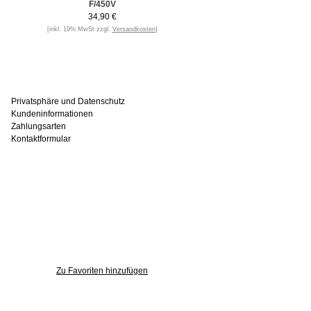
F/450V
34,90 €
[inkl. 19% MwSt zzgl.
Versandkosten
]
Informationen
Privatsphäre und Datenschutz
Kundeninformationen
Zahlungsarten
Kontaktformular
Häufig gesucht
Zu den Favoriten
Zu Favoriten hinzufügen