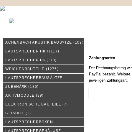
KONTAKT
MEIN KONTO
IMPRESSUM
ACHENBACH AKUSTIK BAUS?TZE
(109)
Zahlungsarten
LAUTSPRECHER HIFI
(117)
Zahlungsarten
LAUTSPRECHER PA
(170)
Der Rechnungsbetrag wir
WEICHENBAUTEILE
(1275)
PayPal bezahlt. Weitere 
LAUTSPRECHERBAUSÃ¤TZE
jeweiligen Zahlungsart.
ZUBEHÃ¶R
(186)
AKTIVMODULE
(39)
ELEKTRONISCHE BAUTEILE
(7)
GERÃ¤TE
(1)
LAUTSPRECHERBOXEN
LAUTSPRECHERGEHÃ¤USE