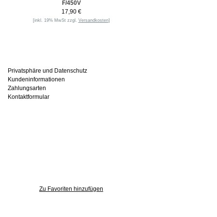
F/450V
17,90 €
[inkl. 19% MwSt zzgl.
Versandkosten
]
Informationen
Privatsphäre und Datenschutz
Kundeninformationen
Zahlungsarten
Kontaktformular
Häufig gesucht
Zu den Favoriten
Zu Favoriten hinzufügen