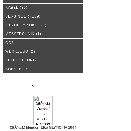
KABEL
(30)
VERBINDER
(139)
19-ZOLL ARTIKEL
(5)
MESSTECHNIK
(1)
CDS
WERKZEUG
(2)
BELEUCHTUNG
SONSTIGES
Neue Produkte
(StÃ¼ck) Mundorf Elko MLYTIC HV 100?