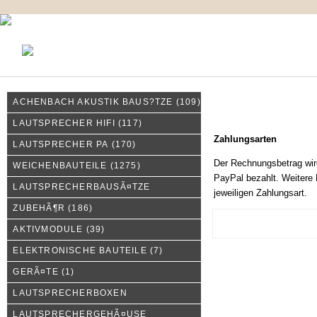
KONTAKT
MEIN KONTO
IMPRESSUM
ACHENBACH AKUSTIK BAUS?TZE
(109)
Zahlungsarten
LAUTSPRECHER HIFI
(117)
Zahlungsarten
LAUTSPRECHER PA
(170)
Der Rechnungsbetrag wir
WEICHENBAUTEILE
(1275)
PayPal bezahlt. Weitere 
LAUTSPRECHERBAUSÃ¤TZE
jeweiligen Zahlungsart.
ZUBEHÃ¶R
(186)
AKTIVMODULE
(39)
ELEKTRONISCHE BAUTEILE
(7)
GERÃ¤TE
(1)
LAUTSPRECHERBOXEN
LAUTSPRECHERGEHÃ¤USE