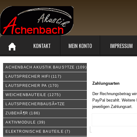
KONTAKT
MEIN KONTO
IMPRESSUM
ACHENBACH AKUSTIK BAUS?TZE
(109)
Zahlungsarten
LAUTSPRECHER HIFI
(117)
Zahlungsarten
LAUTSPRECHER PA
(170)
Der Rechnungsbetrag wir
WEICHENBAUTEILE
(1275)
PayPal bezahlt. Weitere 
LAUTSPRECHERBAUSÃ¤TZE
jeweiligen Zahlungsart.
ZUBEHÃ¶R
(186)
AKTIVMODULE
(39)
ELEKTRONISCHE BAUTEILE
(7)