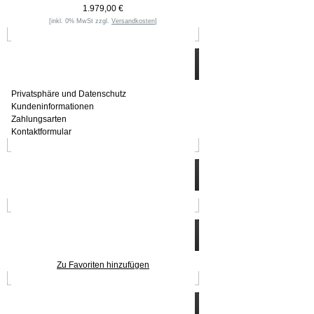
1.979,00 €
[inkl. 0% MwSt zzgl.
Versandkosten
]
Informationen
Privatsphäre und Datenschutz
Kundeninformationen
Zahlungsarten
Kontaktformular
Häufig gesucht
Zu den Favoriten
Zu Favoriten hinzufügen
Wer ist online?