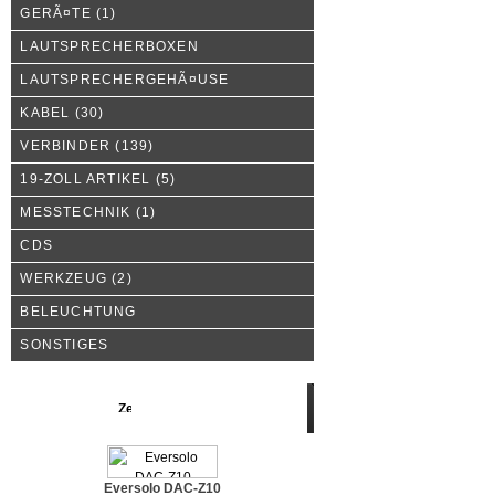
GERÃ¤TE
(1)
LAUTSPRECHERBOXEN
LAUTSPRECHERGEHÃ¤USE
KABEL
(30)
VERBINDER
(139)
19-ZOLL ARTIKEL
(5)
MESSTECHNIK
(1)
CDS
WERKZEUG
(2)
BELEUCHTUNG
SONSTIGES
Neue Produkte
Eversolo DAC-Z10