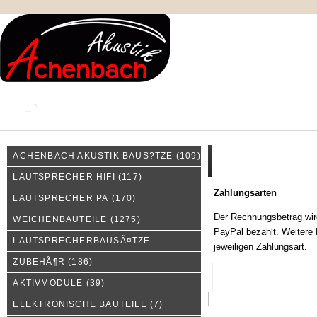
KONTAKT
MEIN KONTO
IMPRESSUM
ACHENBACH AKUSTIK BAUS?TZE
(109)
Zahlungsarten
LAUTSPRECHER HIFI
(117)
Zahlungsarten
LAUTSPRECHER PA
(170)
Der Rechnungsbetrag wir
WEICHENBAUTEILE
(1275)
PayPal bezahlt. Weitere 
LAUTSPRECHERBAUSÃ¤TZE
jeweiligen Zahlungsart.
ZUBEHÃ¶R
(186)
AKTIVMODULE
(39)
ELEKTRONISCHE BAUTEILE
(7)