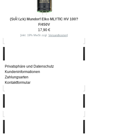
(StÃ¼ck) Mundorf Elko MLYTIC HV 100?
F/450V
17,90 €
[inkl. 19% MwSt zzgl.
Versandkosten
]
Informationen
Privatsphäre und Datenschutz
Kundeninformationen
Zahlungsarten
Kontaktformular
Häufig gesucht
Zu den Favoriten