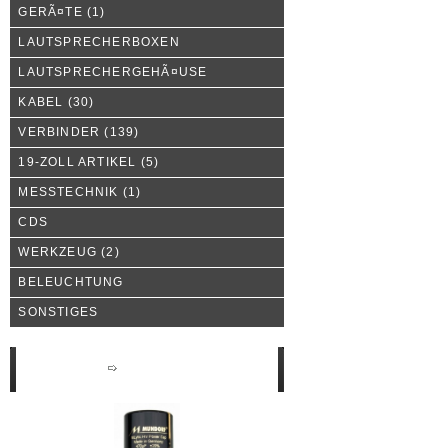
GERÃ¤TE
(1)
LAUTSPRECHERBOXEN
LAUTSPRECHERGEHÃ¤USE
KABEL
(30)
VERBINDER
(139)
19-ZOLL ARTIKEL
(5)
MESSTECHNIK
(1)
CDS
WERKZEUG
(2)
BELEUCHTUNG
SONSTIGES
Neue Produkte