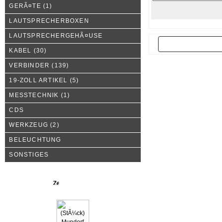
GERÃ¤TE
(1)
LAUTSPRECHERBOXEN
LAUTSPRECHERGEHÃ¤USE
Zurück
KABEL
(30)
VERBINDER
(139)
19-ZOLL ARTIKEL
(5)
MESSTECHNIK
(1)
CDS
WERKZEUG
(2)
BELEUCHTUNG
SONSTIGES
Neue Produkte