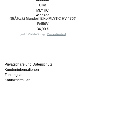
(StÃ¼ck) Mundorf Elko MLYTIC HV 470?
F/450V
34,90 €
[inkl. 19% MwSt zzgl.
Versandkosten
]
Informationen
Privatsphäre und Datenschutz
Kundeninformationen
Zahlungsarten
Kontaktformular
Häufig gesucht
Zu den Favoriten