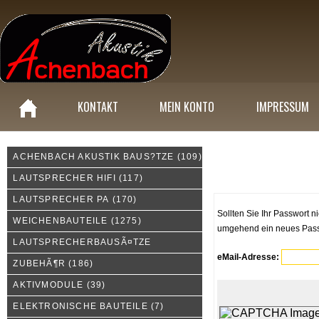
KONTAKT
MEIN KONTO
IMPRESSUM
ACHENBACH AKUSTIK BAUS?TZE
(109)
Wie war noch mal mein P
LAUTSPRECHER HIFI
(117)
LAUTSPRECHER PA
(170)
Sollten Sie Ihr Passwort n
WEICHENBAUTEILE
(1275)
umgehend ein neues Passw
LAUTSPRECHERBAUSÃ¤TZE
eMail-Adresse:
ZUBEHÃ¶R
(186)
AKTIVMODULE
(39)
ELEKTRONISCHE BAUTEILE
(7)