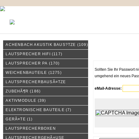
KONTAKT
MEIN KONTO
IMPRESSUM
ACHENBACH AKUSTIK BAUS?TZE
(109)
Wie war noch mal mein P
LAUTSPRECHER HIFI
(117)
LAUTSPRECHER PA
(170)
Sollten Sie Ihr Passwort n
WEICHENBAUTEILE
(1275)
umgehend ein neues Passw
LAUTSPRECHERBAUSÃ¤TZE
eMail-Adresse:
ZUBEHÃ¶R
(186)
AKTIVMODULE
(39)
ELEKTRONISCHE BAUTEILE
(7)
GERÃ¤TE
(1)
LAUTSPRECHERBOXEN
LAUTSPRECHERGEHÃ¤USE