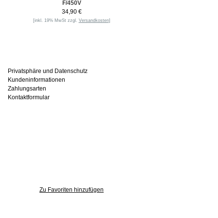
F/450V
34,90 €
[inkl. 19% MwSt zzgl.
Versandkosten
]
Informationen
Privatsphäre und Datenschutz
Kundeninformationen
Zahlungsarten
Kontaktformular
Häufig gesucht
Zu den Favoriten
Zu Favoriten hinzufügen