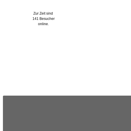
Wer ist online?
Zur Zeit sind
141 Besucher
online.