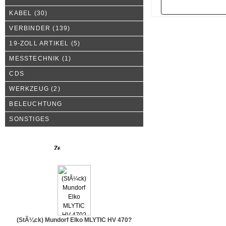
Zurück
KABEL
(30)
VERBINDER
(139)
19-ZOLL ARTIKEL
(5)
MESSTECHNIK
(1)
CDS
WERKZEUG
(2)
BELEUCHTUNG
SONSTIGES
Neue Produkte
(StÃ¼ck) Mundorf Elko MLYTIC HV 470?