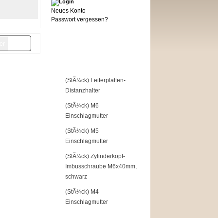
Neues Konto
Passwort vergessen?
Top of the Shop
1
(StÃ¼ck) Leiterplatten-
Distanzhalter
2
(StÃ¼ck) M6
Einschlagmutter
3
(StÃ¼ck) M5
Einschlagmutter
4
(StÃ¼ck) Zylinderkopf-
Imbusschraube M6x40mm,
schwarz
5
(StÃ¼ck) M4
Einschlagmutter