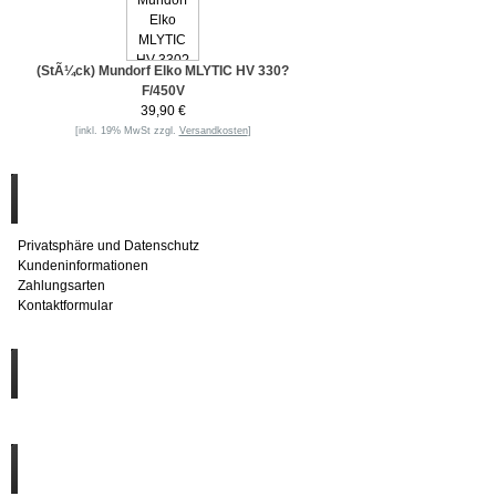
(StÃ¼ck) Mundorf Elko MLYTIC HV 330?
F/450V
39,90 €
[inkl. 19% MwSt zzgl.
Versandkosten
]
Informationen
Privatsphäre und Datenschutz
Kundeninformationen
Zahlungsarten
Kontaktformular
Häufig gesucht
Zu den Favoriten