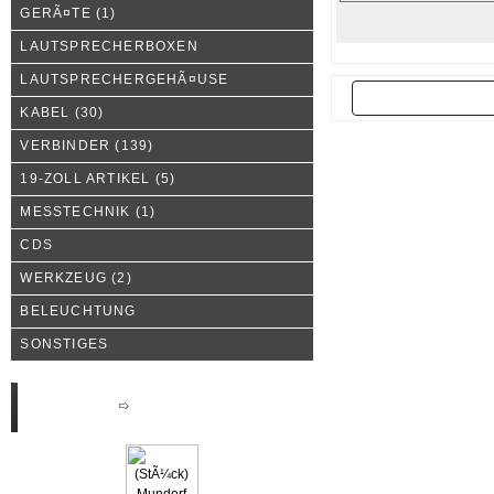
GERÃ¤TE
(1)
LAUTSPRECHERBOXEN
LAUTSPRECHERGEHÃ¤USE
Zurück
KABEL
(30)
VERBINDER
(139)
19-ZOLL ARTIKEL
(5)
MESSTECHNIK
(1)
CDS
WERKZEUG
(2)
BELEUCHTUNG
SONSTIGES
Neue Produkte