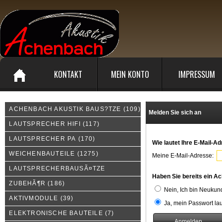
KONTAKT
MEIN KONTO
IMPRESSUM
ACHENBACH AKUSTIK BAUS?TZE
(109)
Melden Sie sich an
LAUTSPRECHER HIFI
(117)
LAUTSPRECHER PA
(170)
Wie lautet Ihre E-Mail-A
WEICHENBAUTEILE
(1275)
Meine E-Mail-Adresse:
LAUTSPRECHERBAUSÃ¤TZE
Haben Sie bereits ein A
ZUBEHÃ¶R
(186)
Nein, Ich bin Neukun
AKTIVMODULE
(39)
Ja, mein Passwort lau
ELEKTRONISCHE BAUTEILE
(7)