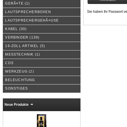
GERÃ¤TE
(1)
Sie haben Ihr Passwort v
LAUTSPRECHERBOXEN
LAUTSPRECHERGEHÃ¤USE
KABEL
(30)
VERBINDER
(139)
19-ZOLL ARTIKEL
(5)
MESSTECHNIK
(1)
CDS
WERKZEUG
(2)
BELEUCHTUNG
SONSTIGES
Neue Produkte