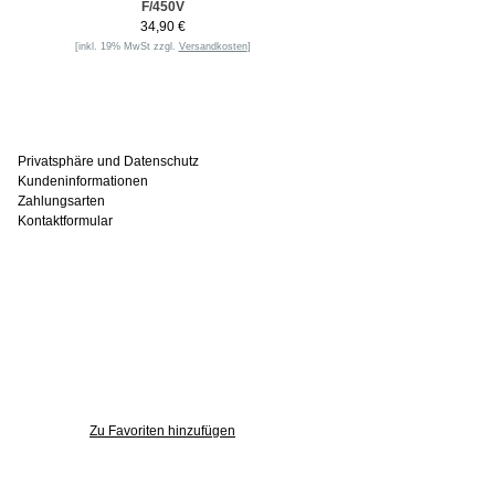
F/450V
34,90 €
[inkl. 19% MwSt zzgl.
Versandkosten
]
Informationen
Privatsphäre und Datenschutz
Kundeninformationen
Zahlungsarten
Kontaktformular
Häufig gesucht
Zu den Favoriten
Zu Favoriten hinzufügen