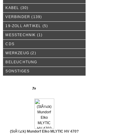
KABEL
(30)
VERBINDER
(139)
19-ZOLL ARTIKEL
(5)
MESSTECHNIK
(1)
CDS
WERKZEUG
(2)
BELEUCHTUNG
SONSTIGES
Neue Produkte
(StÃ¼ck) Mundorf Elko MLYTIC HV 470?