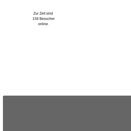
Wer ist online?
Zur Zeit sind
158 Besucher
online.