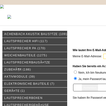
KONTAKT
MEIN KONTO
IMPRESSUM
ACHENBACH AKUSTIK BAUS?TZE
(109)
Melden Sie sich an
LAUTSPRECHER HIFI
(117)
LAUTSPRECHER PA
(170)
Wie lautet Ihre E-Mail-A
WEICHENBAUTEILE
(1275)
Meine E-Mail-Adresse:
LAUTSPRECHERBAUSÃ¤TZE
Haben Sie bereits ein A
ZUBEHÃ¶R
(186)
Nein, Ich bin Neukun
AKTIVMODULE
(39)
Ja, mein Passwort lau
ELEKTRONISCHE BAUTEILE
(7)
GERÃ¤TE
(1)
Sie haben Ihr Passwort v
LAUTSPRECHERBOXEN
LAUTSPRECHERGEHÃ¤USE