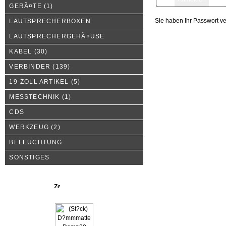
GERÃ¤TE
(1)
Sie haben Ihr Passwort v
LAUTSPRECHERBOXEN
LAUTSPRECHERGEHÃ¤USE
KABEL
(30)
VERBINDER
(139)
19-ZOLL ARTIKEL
(5)
MESSTECHNIK
(1)
CDS
WERKZEUG
(2)
BELEUCHTUNG
SONSTIGES
Neue Produkte