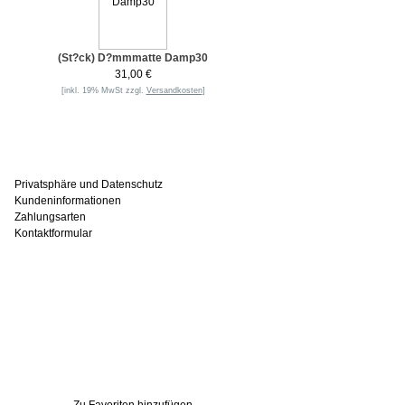
(St?ck) D?mmmatte Damp30
31,00 €
[inkl. 19% MwSt zzgl.
Versandkosten
]
Informationen
Privatsphäre und Datenschutz
Kundeninformationen
Zahlungsarten
Kontaktformular
Häufig gesucht
Zu den Favoriten