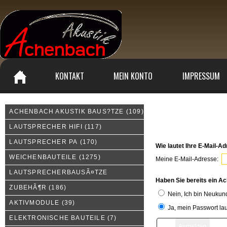
KONTAKT
MEIN KONTO
IMPRESSUM
ACHENBACH AKUSTIK BAUS?TZE
(109)
Melden Sie sich an
LAUTSPRECHER HIFI
(117)
LAUTSPRECHER PA
(170)
Wie lautet Ihre E-Mail-A
WEICHENBAUTEILE
(1275)
Meine E-Mail-Adresse:
LAUTSPRECHERBAUSÃ¤TZE
Haben Sie bereits ein A
ZUBEHÃ¶R
(186)
Nein, Ich bin Neukun
AKTIVMODULE
(39)
Ja, mein Passwort lau
ELEKTRONISCHE BAUTEILE
(7)