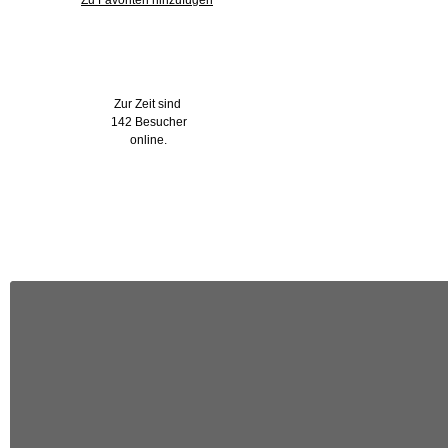
Zu Favoriten hinzufügen
Wer ist online?
Zur Zeit sind
142 Besucher
online.