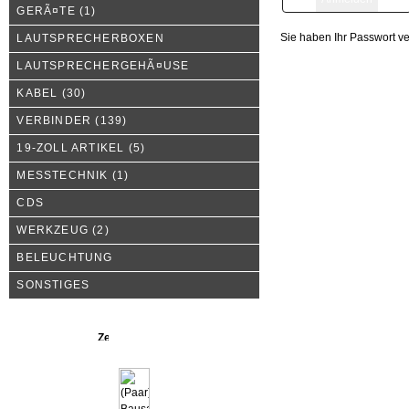
GERÃ¤TE
(1)
Sie haben Ihr Passwort v
LAUTSPRECHERBOXEN
LAUTSPRECHERGEHÃ¤USE
KABEL
(30)
VERBINDER
(139)
19-ZOLL ARTIKEL
(5)
MESSTECHNIK
(1)
CDS
WERKZEUG
(2)
BELEUCHTUNG
SONSTIGES
Neue Produkte