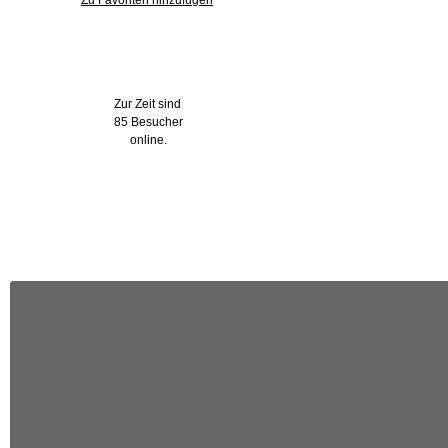
Zu Favoriten hinzufügen
Wer ist online?
Zur Zeit sind
85 Besucher
online.