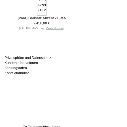
(Paar) Bausatz Akzent 213MA
2.450,00 €
[inkl. 19% MwSt zzgl.
Versandkosten
]
Informationen
Privatsphäre und Datenschutz
Kundeninformationen
Zahlungsarten
Kontaktformular
Häufig gesucht
Zu den Favoriten