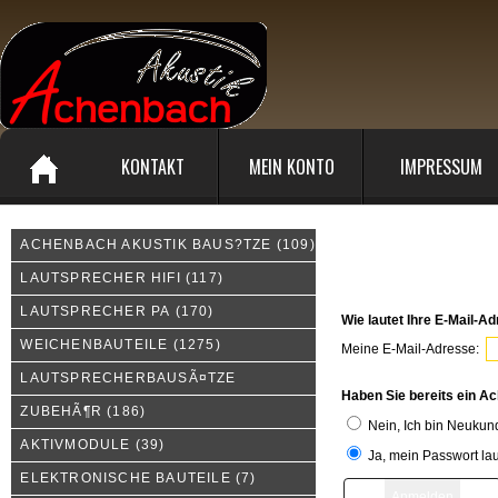
KONTAKT
MEIN KONTO
IMPRESSUM
ACHENBACH AKUSTIK BAUS?TZE
(109)
Melden Sie sich an
LAUTSPRECHER HIFI
(117)
LAUTSPRECHER PA
(170)
Wie lautet Ihre E-Mail-A
WEICHENBAUTEILE
(1275)
Meine E-Mail-Adresse:
LAUTSPRECHERBAUSÃ¤TZE
Haben Sie bereits ein A
ZUBEHÃ¶R
(186)
Nein, Ich bin Neukun
AKTIVMODULE
(39)
Ja, mein Passwort lau
ELEKTRONISCHE BAUTEILE
(7)