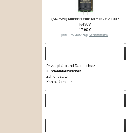
(StÃ¼ck) Mundorf Elko MLYTIC HV 100?
F/450V
17,90 €
[inkl. 19% MwSt zzgl.
Versandkosten
]
Informationen
Privatsphäre und Datenschutz
Kundeninformationen
Zahlungsarten
Kontaktformular
Häufig gesucht
Zu den Favoriten