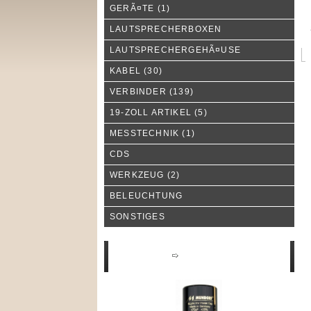
GERÃ¤TE
(1)
LAUTSPRECHERBOXEN
LAUTSPRECHERGEHÃ¤USE
KABEL
(30)
VERBINDER
(139)
19-ZOLL ARTIKEL
(5)
MESSTECHNIK
(1)
CDS
WERKZEUG
(2)
BELEUCHTUNG
SONSTIGES
Neue Produkte