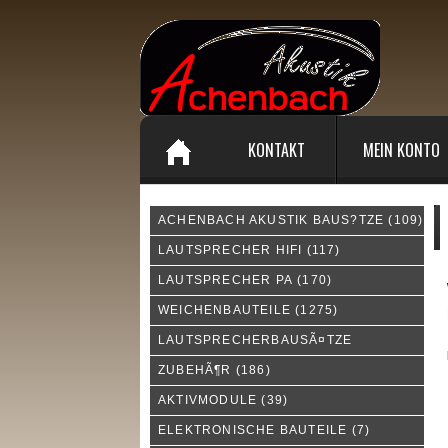
KONTAKT
MEIN KONTO
ACHENBACH AKUSTIK BAUS?TZE
(109)
M
LAUTSPRECHER HIFI
(117)
LAUTSPRECHER PA
(170)
WEICHENBAUTEILE
(1275)
LAUTSPRECHERBAUSÃ¤TZE
ZUBEHÃ¶R
(186)
AKTIVMODULE
(39)
ELEKTRONISCHE BAUTEILE
(7)