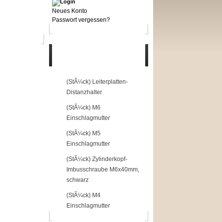
Neues Konto
Passwort vergessen?
Top of the Shop
1
(StÃ¼ck) Leiterplatten-
Distanzhalter
2
(StÃ¼ck) M6
Einschlagmutter
3
(StÃ¼ck) M5
Einschlagmutter
4
(StÃ¼ck) Zylinderkopf-
Imbusschraube M6x40mm,
schwarz
5
(StÃ¼ck) M4
Einschlagmutter