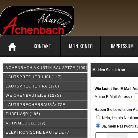
KONTAKT
MEIN KONTO
IMPRESSUM
ACHENBACH AKUSTIK BAUS?TZE
(109)
Melden Sie sich an
LAUTSPRECHER HIFI
(117)
LAUTSPRECHER PA
(170)
Wie lautet Ihre E-Mail-A
WEICHENBAUTEILE
(1275)
Meine E-Mail-Adresse:
LAUTSPRECHERBAUSÃ¤TZE
Haben Sie bereits ein A
ZUBEHÃ¶R
(186)
Nein, Ich bin Neukun
AKTIVMODULE
(39)
Ja, mein Passwort lau
ELEKTRONISCHE BAUTEILE
(7)