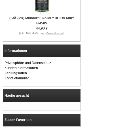
(StÃ¼ck) Mundorf Elko MLYTIC HV 680?
F/450V
44,90 €
[inkl. 19% MwSt zzgl.
Versandkosten
]
Informationen
Privatsphäre und Datenschutz
Kundeninformationen
Zahlungsarten
Kontaktformular
Häufig gesucht
Zu den Favoriten