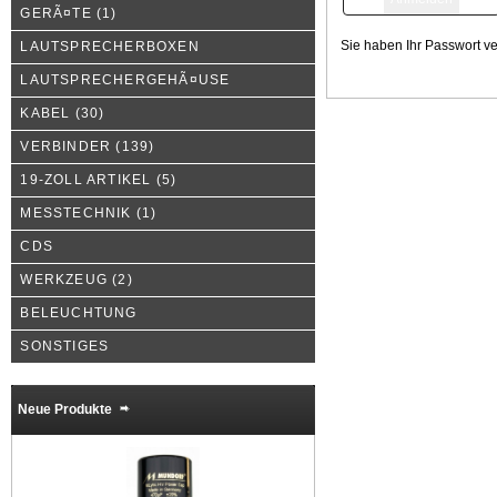
GERÃ¤TE
(1)
Sie haben Ihr Passwort v
LAUTSPRECHERBOXEN
LAUTSPRECHERGEHÃ¤USE
KABEL
(30)
VERBINDER
(139)
19-ZOLL ARTIKEL
(5)
MESSTECHNIK
(1)
CDS
WERKZEUG
(2)
BELEUCHTUNG
SONSTIGES
Neue Produkte