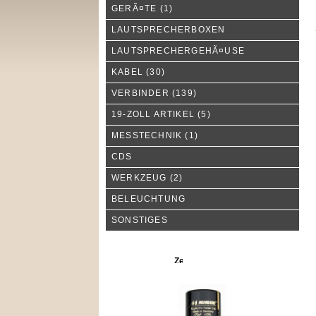
GERÃ¤TE
(1)
LAUTSPRECHERBOXEN
LAUTSPRECHERGEHÃ¤USE
KABEL
(30)
VERBINDER
(139)
19-ZOLL ARTIKEL
(5)
MESSTECHNIK
(1)
CDS
WERKZEUG
(2)
BELEUCHTUNG
SONSTIGES
Neue Produkte