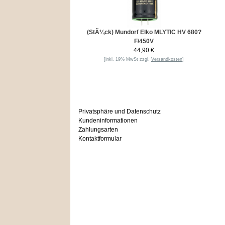
(StÃ¼ck) Mundorf Elko MLYTIC HV 680?
F/450V
44,90 €
[inkl. 19% MwSt zzgl.
Versandkosten
]
Informationen
Privatsphäre und Datenschutz
Kundeninformationen
Zahlungsarten
Kontaktformular
Häufig gesucht
Zu den Favoriten