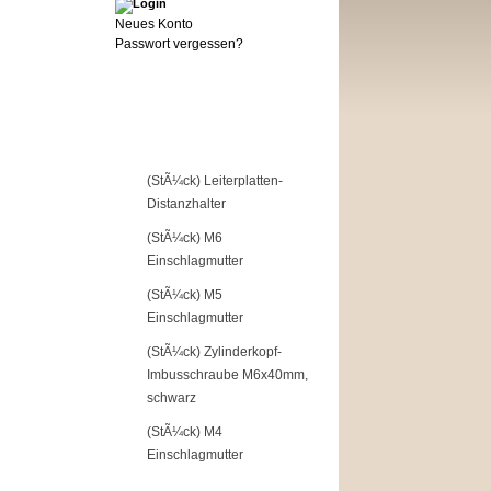
Neues Konto
Passwort vergessen?
Top of the Shop
1
(StÃ¼ck) Leiterplatten-
Distanzhalter
2
(StÃ¼ck) M6
Einschlagmutter
3
(StÃ¼ck) M5
Einschlagmutter
4
(StÃ¼ck) Zylinderkopf-
Imbusschraube M6x40mm,
schwarz
5
(StÃ¼ck) M4
Einschlagmutter