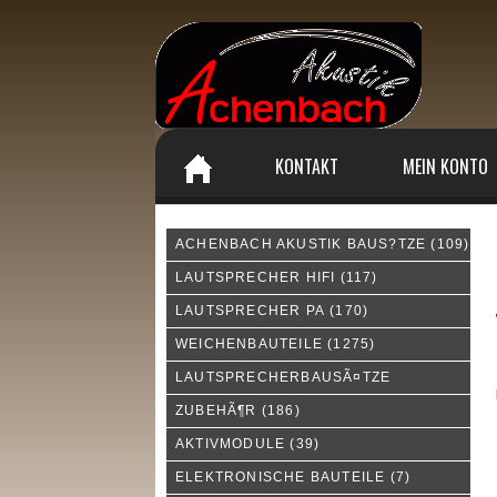
KONTAKT
MEIN KONTO
ACHENBACH AKUSTIK BAUS?TZE
(109)
M
LAUTSPRECHER HIFI
(117)
LAUTSPRECHER PA
(170)
WEICHENBAUTEILE
(1275)
LAUTSPRECHERBAUSÃ¤TZE
ZUBEHÃ¶R
(186)
AKTIVMODULE
(39)
ELEKTRONISCHE BAUTEILE
(7)