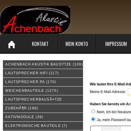
KONTAKT
MEIN KONTO
IMPRESSUM
ACHENBACH AKUSTIK BAUS?TZE
(109)
Melden Sie sich an
LAUTSPRECHER HIFI
(117)
LAUTSPRECHER PA
(170)
Wie lautet Ihre E-Mail-A
WEICHENBAUTEILE
(1275)
Meine E-Mail-Adresse:
LAUTSPRECHERBAUSÃ¤TZE
Haben Sie bereits ein A
ZUBEHÃ¶R
(186)
Nein, Ich bin Neukun
AKTIVMODULE
(39)
Ja, mein Passwort lau
ELEKTRONISCHE BAUTEILE
(7)