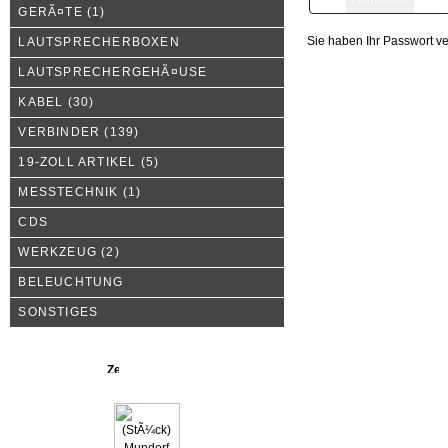
GERÃ¤TE
(1)
Sie haben Ihr Passwort v
LAUTSPRECHERBOXEN
LAUTSPRECHERGEHÃ¤USE
KABEL
(30)
VERBINDER
(139)
19-ZOLL ARTIKEL
(5)
MESSTECHNIK
(1)
CDS
WERKZEUG
(2)
BELEUCHTUNG
SONSTIGES
Neue Produkte