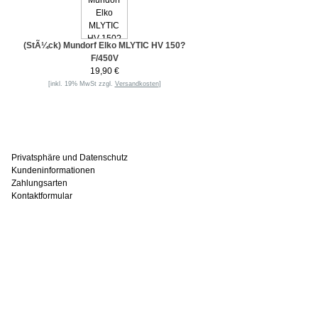
(StÃ¼ck) Mundorf Elko MLYTIC HV 150?
F/450V
19,90 €
[inkl. 19% MwSt zzgl.
Versandkosten
]
Informationen
Privatsphäre und Datenschutz
Kundeninformationen
Zahlungsarten
Kontaktformular
Häufig gesucht
Zu den Favoriten