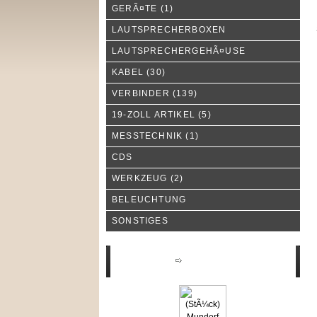
GERÃ¤TE
(1)
LAUTSPRECHERBOXEN
LAUTSPRECHERGEHÃ¤USE
KABEL
(30)
VERBINDER
(139)
19-ZOLL ARTIKEL
(5)
MESSTECHNIK
(1)
CDS
WERKZEUG
(2)
BELEUCHTUNG
SONSTIGES
Neue Produkte