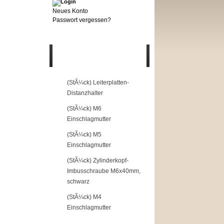
Neues Konto
Passwort vergessen?
Top of the Shop
1
(StÃ¼ck) Leiterplatten-
Distanzhalter
2
(StÃ¼ck) M6
Einschlagmutter
3
(StÃ¼ck) M5
Einschlagmutter
4
(StÃ¼ck) Zylinderkopf-
Imbusschraube M6x40mm,
schwarz
5
(StÃ¼ck) M4
Einschlagmutter