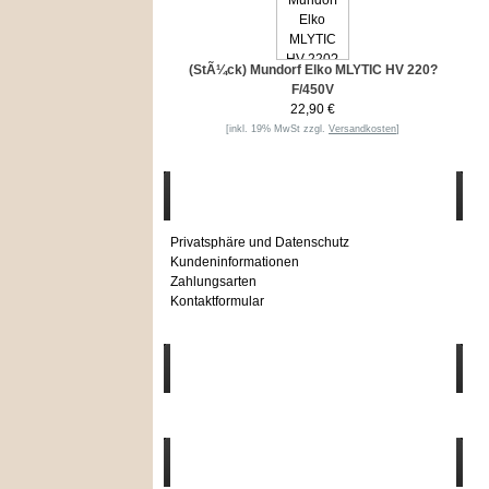
(StÃ¼ck) Mundorf Elko MLYTIC HV 220?
F/450V
22,90 €
[inkl. 19% MwSt zzgl.
Versandkosten
]
Informationen
Privatsphäre und Datenschutz
Kundeninformationen
Zahlungsarten
Kontaktformular
Häufig gesucht
Zu den Favoriten