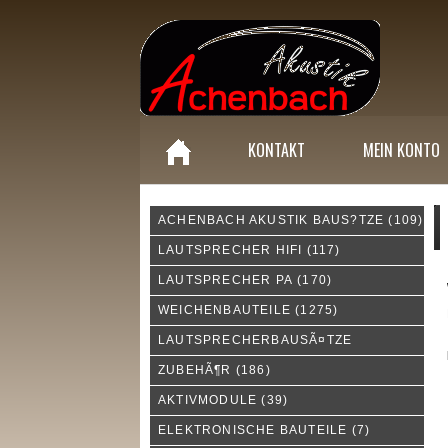
KONTAKT
MEIN KONTO
ACHENBACH AKUSTIK BAUS?TZE
(109)
M
LAUTSPRECHER HIFI
(117)
LAUTSPRECHER PA
(170)
WEICHENBAUTEILE
(1275)
LAUTSPRECHERBAUSÃ¤TZE
ZUBEHÃ¶R
(186)
AKTIVMODULE
(39)
ELEKTRONISCHE BAUTEILE
(7)