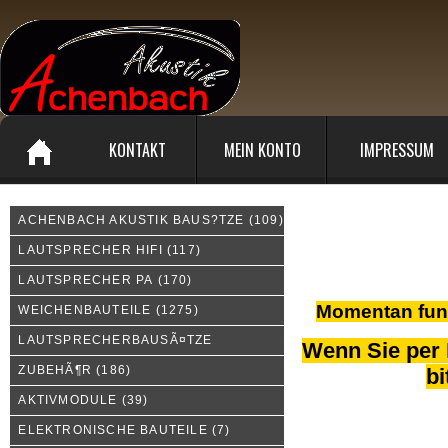
KONTAKT
MEIN KONTO
IMPRESSUM
ACHENBACH AKUSTIK BAUS?TZE
(109)
Alles zum erfolgreichen 
LAUTSPRECHER HIFI
(117)
LAUTSPRECHER PA
(170)
Momentan funti
WEICHENBAUTEILE
(1275)
LAUTSPRECHERBAUSÃ¤TZE
Wenn Sie per 
ZUBEHÃ¶R
(186)
bi
AKTIVMODULE
(39)
ELEKTRONISCHE BAUTEILE
(7)