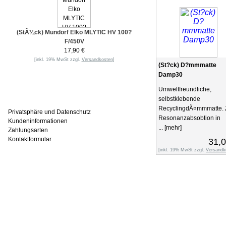
(StÃ¼ck) Mundorf Elko MLYTIC HV 100?
F/450V
17,90 €
[inkl. 19% MwSt zzgl.
Versandkosten
]
(St?ck) D?mmmatte
Damp30
Umweltfreundliche,
Informationen
selbstklebende
RecyclingdÃ¤mmmatte. 
Privatsphäre und Datenschutz
Resonanzabsobtion in
Kundeninformationen
...
[mehr]
Zahlungsarten
Kontaktformular
31,0
[inkl. 19% MwSt zzgl.
Versandk
Häufig gesucht
Zu den Favoriten