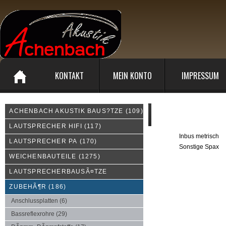
KONTAKT
MEIN KONTO
IMPRESSUM
ACHENBACH AKUSTIK BAUS?TZE
(109)
Wählen Sie die gewünscht
LAUTSPRECHER HIFI
(117)
Inbus metrisch
LAUTSPRECHER PA
(170)
Sonstige Spax
WEICHENBAUTEILE
(1275)
LAUTSPRECHERBAUSÃ¤TZE
ZUBEHÃ¶R
(186)
Anschlussplatten
(6)
Bassreflexrohre
(29)