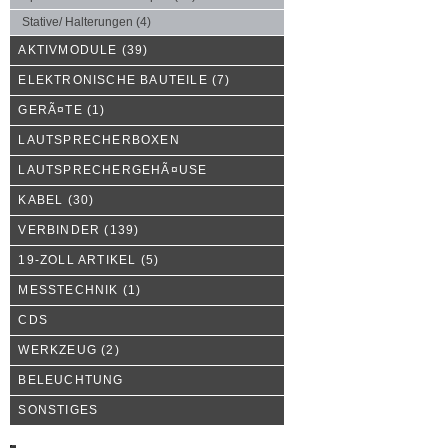
Stative/ Halterungen
(4)
AKTIVMODULE
(39)
ELEKTRONISCHE BAUTEILE
(7)
GERÃ¤TE
(1)
LAUTSPRECHERBOXEN
LAUTSPRECHERGEHÃ¤USE
KABEL
(30)
VERBINDER
(139)
19-ZOLL ARTIKEL
(5)
MESSTECHNIK
(1)
CDS
WERKZEUG
(2)
BELEUCHTUNG
SONSTIGES