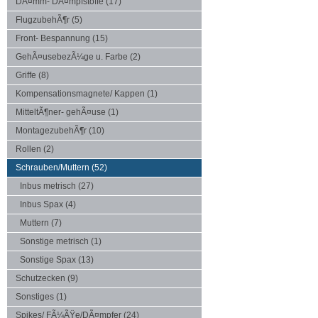
DÃ¤mm- DÃ¤mpfstoffe
(17)
FlugzubehÃ¶r
(5)
Front- Bespannung
(15)
GehÃ¤usebezÃ¼ge u. Farbe
(2)
Griffe
(8)
Kompensationsmagnete/ Kappen
(1)
MitteltÃ¶ner- gehÃ¤use
(1)
MontagezubehÃ¶r
(10)
Rollen
(2)
Schrauben/Muttern
(52)
Inbus metrisch
(27)
Inbus Spax
(4)
Muttern
(7)
Sonstige metrisch
(1)
Sonstige Spax
(13)
Schutzecken
(9)
Sonstiges
(1)
Spikes/ FÃ¼ÃŸe/DÃ¤mpfer
(24)