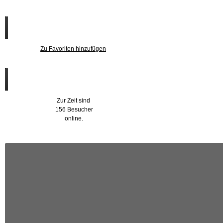
Zu den Favoriten
Zu Favoriten hinzufügen
Wer ist online?
Zur Zeit sind
156 Besucher
online.