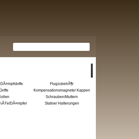
DÃ¤mpfstoffe
FlugzubehÃ¶r
Griffe
Kompensationsmagnete/ Kappen
ollen
Schrauben/Muttern
Ã¼ÃŸe/DÃ¤mpfer
Stative/ Halterungen