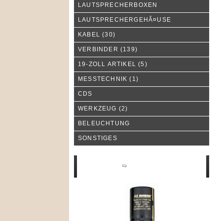
LAUTSPRECHERBOXEN
LAUTSPRECHERGEHÃ¤USE
KABEL
(30)
VERBINDER
(139)
19-ZOLL ARTIKEL
(5)
MESSTECHNIK
(1)
CDS
WERKZEUG
(2)
BELEUCHTUNG
SONSTIGES
Neue Produkte