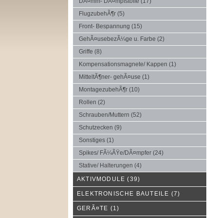
DÃ¤mm- DÃ¤mpfstoffe
(17)
FlugzubehÃ¶r
(5)
Front- Bespannung
(15)
GehÃ¤usebezÃ¼ge u. Farbe
(2)
Griffe
(8)
Kompensationsmagnete/ Kappen
(1)
MitteltÃ¶ner- gehÃ¤use
(1)
MontagezubehÃ¶r
(10)
Rollen
(2)
Schrauben/Muttern
(52)
Schutzecken
(9)
Sonstiges
(1)
Spikes/ FÃ¼ÃŸe/DÃ¤mpfer
(24)
Stative/ Halterungen
(4)
AKTIVMODULE
(39)
ELEKTRONISCHE BAUTEILE
(7)
GERÃ¤TE
(1)