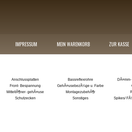
IMPRESSUM
MEIN WARENKORB
ZUR KASSE
ählen Sie die gewünschte Kategorie
Anschlussplatten
Bassreflexrohre
DÃ¤mm- 
Front- Bespannung
GehÃ¤usebezÃ¼ge u. Farbe
MitteltÃ¶ner- gehÃ¤use
MontagezubehÃ¶r
R
Schutzecken
Sonstiges
Spikes/ F