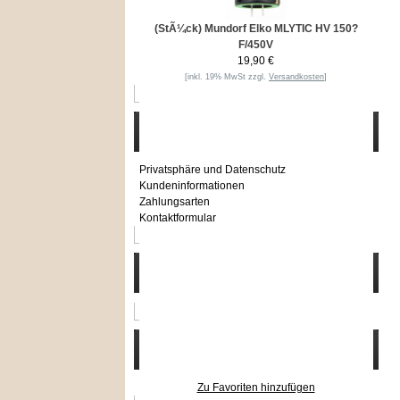
(StÃ¼ck) Mundorf Elko MLYTIC HV 150?
F/450V
19,90 €
[inkl. 19% MwSt zzgl.
Versandkosten
]
Informationen
Privatsphäre und Datenschutz
Kundeninformationen
Zahlungsarten
Kontaktformular
Häufig gesucht
Zu den Favoriten
Zu Favoriten hinzufügen