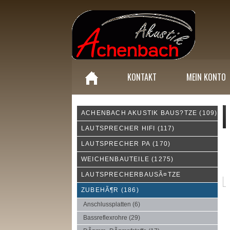
KONTAKT
MEIN KONTO
ACHENBACH AKUSTIK BAUS?TZE
(109)
W
LAUTSPRECHER HIFI
(117)
LAUTSPRECHER PA
(170)
WEICHENBAUTEILE
(1275)
LAUTSPRECHERBAUSÃ¤TZE
ZUBEHÃ¶R
(186)
Anschlussplatten
(6)
Bassreflexrohre
(29)