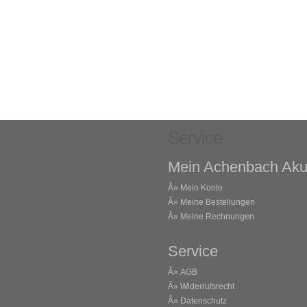
Service
Mein Achenbach Aku
Â»
Mein Konto
Â»
Meine Bestellungen
Â»
Meine Rechnungen
Service
Â»
AGB
Â»
Widerrufsrecht
Â»
Datenschutz