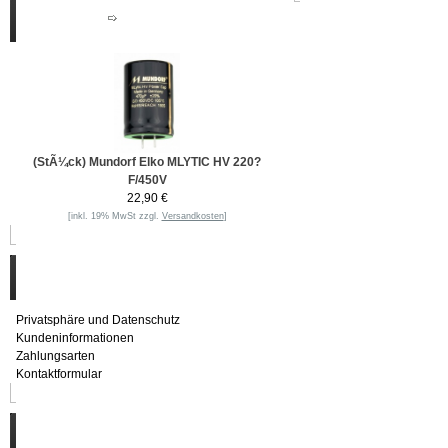
Neue Produkte
(StÃ¼ck) Mundorf Elko MLYTIC HV 220?
F/450V
22,90 €
[inkl. 19% MwSt zzgl.
Versandkosten
]
Informationen
Privatsphäre und Datenschutz
Kundeninformationen
Zahlungsarten
Kontaktformular
Häufig gesucht