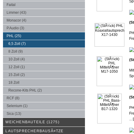
Sp
Faital
Limmer
(43)
Monacor
(4)
(S
P.Audio
(3)
PH
PHL
(25)
Fr
6,5 Zoll
(7)
8 Zoll
(9)
10 Zoll
(4)
(S
12 Zoll
(1)
Mi
15 Zoll
(2)
Spu
18 Zoll
Recone-Kits PHL
(2)
(S
RCF
(8)
Selenium
(1)
PH
Fr
Sica
(13)
...
[
WEICHENBAUTEILE
(1275)
LAUTSPRECHERBAUSÃ¤TZE