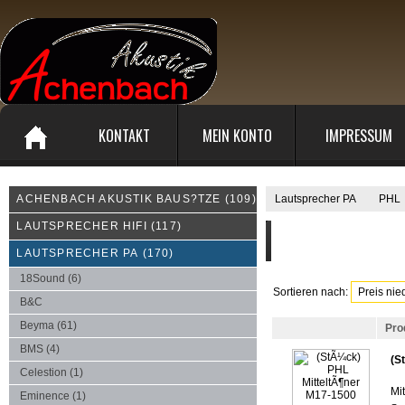
KONTAKT
MEIN KONTO
IMPRESSUM
ACHENBACH AKUSTIK BAUS?TZE
(109)
Lautsprecher PA
PHL
LAUTSPRECHER HIFI
(117)
LAUTSPRECHER PA
(170)
18Sound
(6)
Sortieren nach:
B&C
Beyma
(61)
Pro
BMS
(4)
(S
Celestion
(1)
Mi
Eminence
(1)