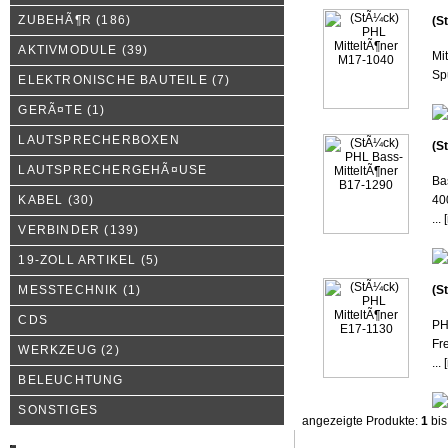
ZUBEHÃ¶R
(186)
(S
AKTIVMODULE
(39)
Mi
Spu
ELEKTRONISCHE BAUTEILE
(7)
GERÃ¤TE
(1)
LAUTSPRECHERBOXEN
(S
LAUTSPRECHERGEHÃ¤USE
Ba
KABEL
(30)
40
...
[
VERBINDER
(139)
19-ZOLL ARTIKEL
(5)
MESSTECHNIK
(1)
(S
CDS
PH
Fr
WERKZEUG
(2)
...
[
BELEUCHTUNG
SONSTIGES
angezeigte Produkte:
1
bi