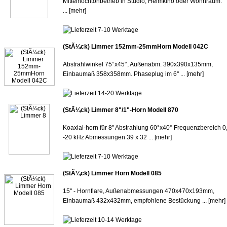
Mittelhochtonbetrieb in Studio, Heimkino oder Wohnraum.
...
[mehr]
(StÃ¼ck) Limmer 152mm-25mmHorn Modell 042C
Abstrahlwinkel 75°x45°, Außenabm. 390x390x135mm,
Einbaumaß 358x358mm. Phaseplug im 6'' ...
[mehr]
(StÃ¼ck) Limmer 8"/1"-Horn Modell 870
Koaxial-horn für 8" Abstrahlung 60°x40° Frequenzbereich 0
-20 kHz Abmessungen 39 x 32 ...
[mehr]
(StÃ¼ck) Limmer Horn Modell 085
15'' - Hornflare, Außenabmessungen 470x470x193mm,
Einbaumaß 432x432mm, empfohlene Bestückung ...
[mehr]