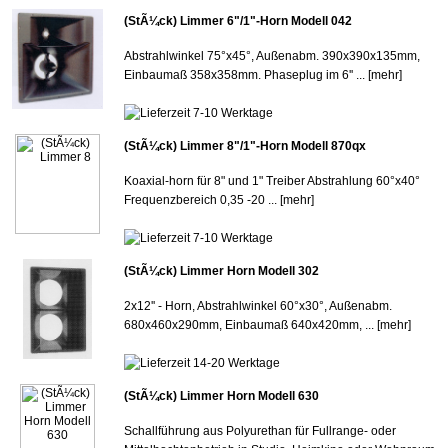
(StÃ¼ck) Limmer 6"/1"-Horn Modell 042
Abstrahlwinkel 75°x45°, Außenabm. 390x390x135mm,
Einbaumaß 358x358mm. Phaseplug im 6'' ...
[mehr]
(StÃ¼ck) Limmer 8"/1"-Horn Modell 870qx
Koaxial-horn für 8" und 1" Treiber Abstrahlung 60°x40°
Frequenzbereich 0,35 -20 ...
[mehr]
(StÃ¼ck) Limmer Horn Modell 302
2x12'' - Horn, Abstrahlwinkel 60°x30°, Außenabm.
680x460x290mm, Einbaumaß 640x420mm, ...
[mehr]
(StÃ¼ck) Limmer Horn Modell 630
Schallführung aus Polyurethan für Fullrange- oder