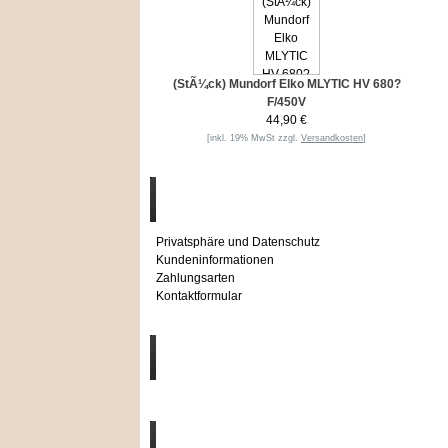
(StÃ¼ck) Mundorf Elko MLYTIC HV 680?
F/450V
44,90 €
[inkl. 19% MwSt zzgl.
Versandkosten
]
Informationen
Privatsphäre und Datenschutz
Kundeninformationen
Zahlungsarten
Kontaktformular
Häufig gesucht
Zu den Favoriten