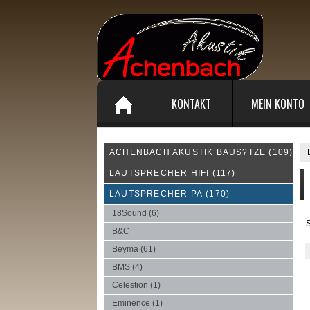
KONTAKT
MEIN KONTO
ACHENBACH AKUSTIK BAUS?TZE
(109)
LAUTSPRECHER HIFI
(117)
LAUTSPRECHER PA
(170)
18Sound
(6)
S
B&C
Beyma
(61)
BMS
(4)
Celestion
(1)
Eminence
(1)