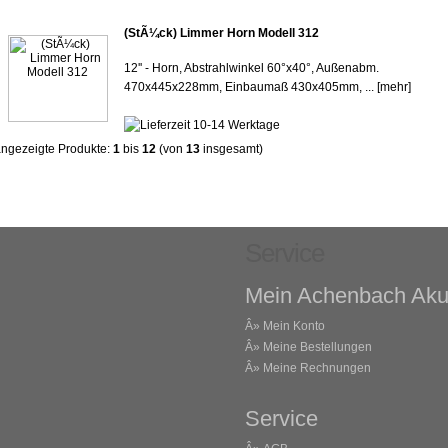
(StÃ¼ck) Limmer Horn Modell 312
12'' - Horn, Abstrahlwinkel 60°x40°, Außenabm.
470x445x228mm, Einbaumaß 430x405mm, ...
[mehr]
ngezeigte Produkte:
1
bis
12
(von
13
insgesamt)
Service
Mein Achenbach Aku
Â»
Mein Konto
Â»
Meine Bestellungen
Â»
Meine Rechnungen
Service