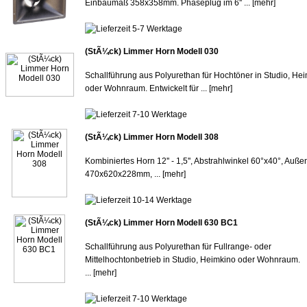
Einbaumaß 358x358mm. Phaseplug im 6'' ...
[mehr]
(StÃ¼ck) Limmer Horn Modell 030
Schallführung aus Polyurethan für Hochtöner in Studio, He
oder Wohnraum. Entwickelt für ...
[mehr]
(StÃ¼ck) Limmer Horn Modell 308
Kombiniertes Horn 12'' - 1,5'', Abstrahlwinkel 60°x40°, Auß
470x620x228mm, ...
[mehr]
(StÃ¼ck) Limmer Horn Modell 630 BC1
Schallführung aus Polyurethan für Fullrange- oder
Mittelhochtonbetrieb in Studio, Heimkino oder Wohnraum.
...
[mehr]