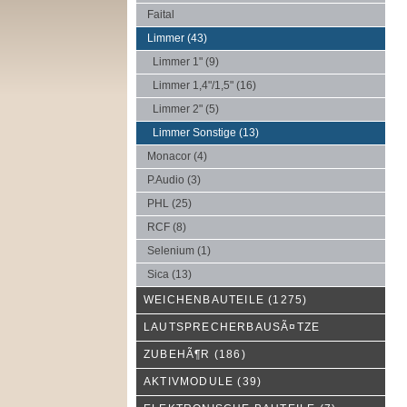
Faital
Limmer
(43)
Limmer 1"
(9)
Limmer 1,4"/1,5"
(16)
Limmer 2"
(5)
Limmer Sonstige
(13)
Monacor
(4)
P.Audio
(3)
PHL
(25)
RCF
(8)
Selenium
(1)
Sica
(13)
WEICHENBAUTEILE
(1275)
LAUTSPRECHERBAUSÃ¤TZE
ZUBEHÃ¶R
(186)
AKTIVMODULE
(39)