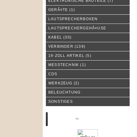
ELEKTRONISCHE BAUTEILE
(7)
GERÃ¤TE
(1)
LAUTSPRECHERBOXEN
LAUTSPRECHERGEHÃ¤USE
KABEL
(30)
VERBINDER
(139)
19-ZOLL ARTIKEL
(5)
MESSTECHNIK
(1)
CDS
WERKZEUG
(2)
BELEUCHTUNG
SONSTIGES
Neue Produkte