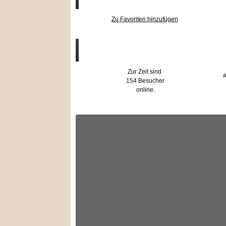
Zu Favoriten hinzufügen
Wer ist online?
Zur Zeit sind
a
154 Besucher
online.