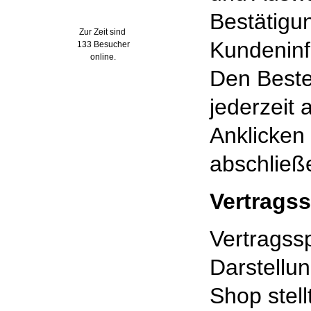
Wer ist online?
Bestätigu
Zur Zeit sind
Kundeninf
133 Besucher
online.
Den Beste
jederzeit
Anklicken
abschließ
Vertrags
Vertragss
Darstellu
Shop stell