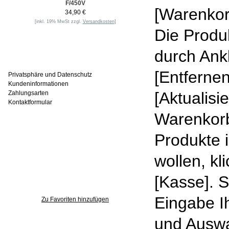
F/450V
[Warenkor
34,90 €
[inkl. 19% MwSt zzgl.
Versandkosten
]
Die Produ
durch Ank
Informationen
[Entferne
Privatsphäre und Datenschutz
Kundeninformationen
[Aktualis
Zahlungsarten
Kontaktformular
Warenkorb
Häufig gesucht
Produkte 
wollen, kl
[Kasse]. 
Zu den Favoriten
Eingabe I
Zu Favoriten hinzufügen
und Auswa