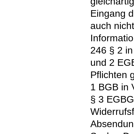
gleicharti
Eingang de
auch nicht
Informatio
246 § 2 in
und 2 EG
Pflichten
1 BGB in V
§ 3 EGBG
Widerrufsf
Absendung