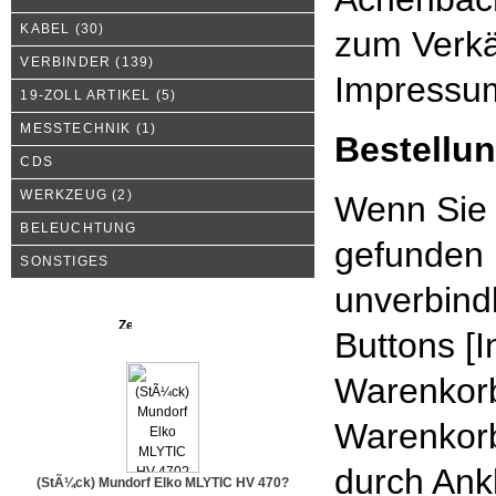
KABEL
(30)
zum Verkä
VERBINDER
(139)
Impress
19-ZOLL ARTIKEL
(5)
MESSTECHNIK
(1)
Bestellu
CDS
WERKZEUG
(2)
Wenn Sie 
BELEUCHTUNG
gefunden 
SONSTIGES
unverbind
Neue Produkte
Buttons [I
Warenkorb
Warenkorb
durch Ank
(StÃ¼ck) Mundorf Elko MLYTIC HV 470?