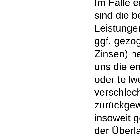
Im Falle 
sind die 
Leistunge
ggf. gezo
Zinsen) h
uns die e
oder teilw
verschlec
zurückgew
insoweit g
der Überl