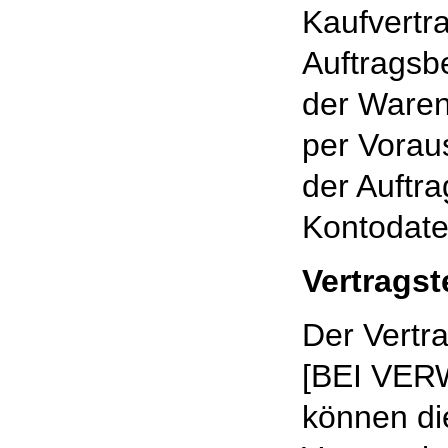
Kaufvertr
Auftragsb
der Waren
per Vorau
der Auftra
Kontodaten
Vertrags
Der Vertra
[BEI VE
können di