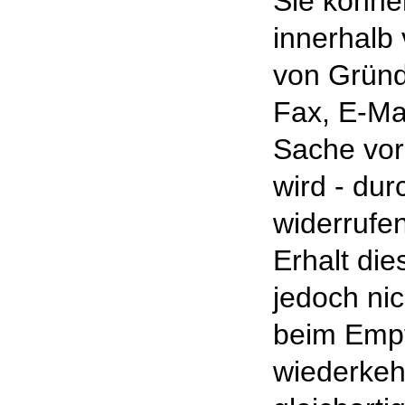
Sie könne
innerhalb
von Gründe
Fax, E-Mai
Sache vor
wird - du
widerrufen
Erhalt die
jedoch ni
beim Empf
wiederkeh