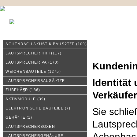
KONTAKT
MEIN KONTO
IMPRESSUM
ACHENBACH AKUSTIK BAUS?TZE
(109)
Kundeninformationen
LAUTSPRECHER HIFI
(117)
LAUTSPRECHER PA
(170)
Kundenin
WEICHENBAUTEILE
(1275)
Identität
LAUTSPRECHERBAUSÃ¤TZE
ZUBEHÃ¶R
(186)
Verkäufe
AKTIVMODULE
(39)
ELEKTRONISCHE BAUTEILE
(7)
Sie schli
GERÃ¤TE
(1)
Lautsprec
LAUTSPRECHERBOXEN
Achenbac
LAUTSPRECHERGEHÃ¤USE