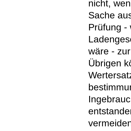
nicht, we
Sache aus
Prüfung - 
Ladengesc
wäre - zur
Übrigen k
Wertersatz
bestimm
Ingebrau
entstande
vermeiden