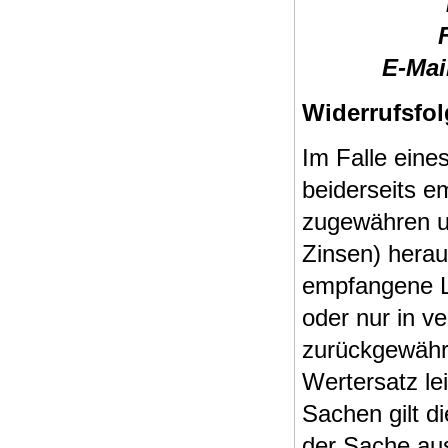
E-Mai
Widerrufsfo
Im Falle eine
beiderseits 
zugewähren u
Zinsen) hera
empfangene Le
oder nur in v
zurückgewähr
Wertersatz le
Sachen gilt d
der Sache aus