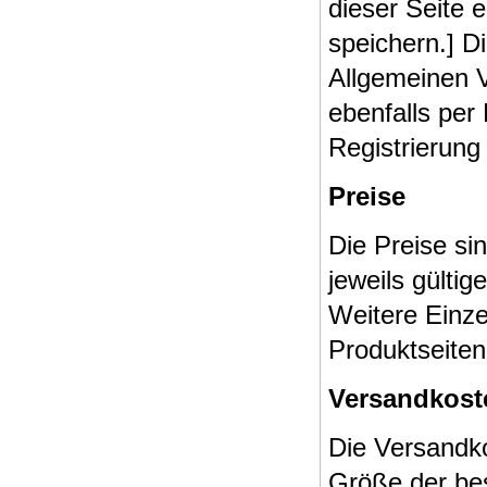
dieser Seite 
speichern.] D
Allgemeinen 
ebenfalls per
Registrierung
Preise
Die Preise si
jeweils gülti
Weitere Einze
Produktseiten
Versandkost
Die Versandk
Größe der bes