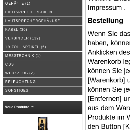
GERÃ¤TE
(1)
Impressum
.
LAUTSPRECHERBOXEN
Bestellung
LAUTSPRECHERGEHÃ¤USE
KABEL
(30)
Wenn Sie das
VERBINDER
(139)
haben, können
19-ZOLL ARTIKEL
(5)
Anklicken des
MESSTECHNIK
(1)
Warenkorb le
CDS
können Sie je
WERKZEUG
(2)
[Warenkorb] u
BELEUCHTUNG
können Sie je
SONSTIGES
[Entfernen] u
aus dem Ware
Neue Produkte
Produkte im W
den Button [K