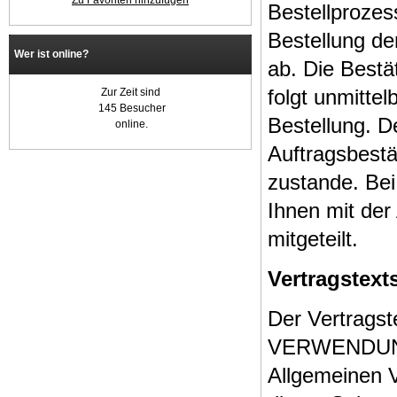
Zu Favoriten hinzufügen
Bestellprozes
Bestellung d
Wer ist online?
ab. Die Bestä
folgt unmitte
Zur Zeit sind
145 Besucher
Bestellung. D
online.
Auftragsbestä
zustande. Be
Ihnen mit der
mitgeteilt.
Vertragstex
Der Vertragst
VERWENDUNG
Allgemeinen V