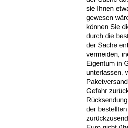
sie Ihnen etw
gewesen wäre 
können Sie di
durch die b
der Sache en
vermeiden, in
Eigentum in 
unterlassen, 
Paketversand
Gefahr zurüc
Rücksendung z
der bestellte
zurückzusend
Euro nicht üb