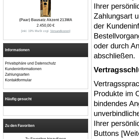
Ihrer persönl
Zahlungsart 
(Paar) Bausatz Akzent 213MA
der Kundeninf
2.450,00 €
[inkl. 19% MwSt zzgl.
Versandkosten
]
Bestellvorgan
oder durch An
Informationen
abschließen.
Privatsphäre und Datenschutz
Vertragssch
Kundeninformationen
Zahlungsarten
Kontaktformular
Vertragssprac
Produkte im On
Häufig gesucht
bindendes An
unverbindlich
Ihrer persönl
Zu den Favoriten
Buttons [Weit