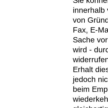
Sie könne
innerhalb
von Gründe
Fax, E-Mai
Sache vor
wird - du
widerrufen
Erhalt die
jedoch ni
beim Empf
wiederkeh