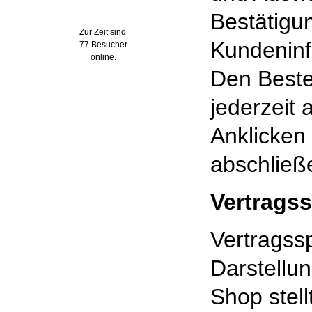
Wer ist online?
Bestätigu
Zur Zeit sind
Kundeninf
77 Besucher
online.
Den Beste
jederzeit
Anklicken
abschließ
Vertrags
Vertragss
Darstellu
Shop stell