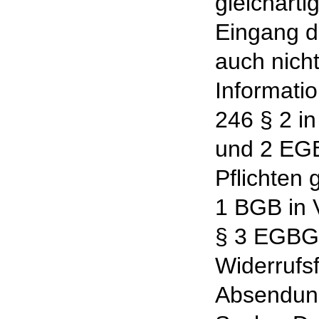
gleicharti
Eingang de
auch nicht
Informatio
246 § 2 in
und 2 EG
Pflichten
1 BGB in V
§ 3 EGBG
Widerrufsf
Absendung