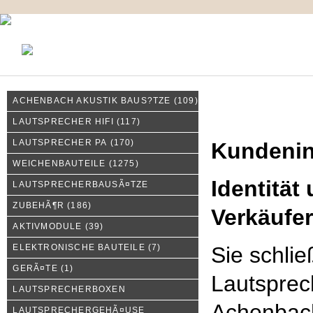
KONTAKT
MEIN KONTO
IMPRESSUM
ACHENBACH AKUSTIK BAUS?TZE
(109)
Kundeninformationen
LAUTSPRECHER HIFI
(117)
LAUTSPRECHER PA
(170)
Kundenin
WEICHENBAUTEILE
(1275)
Identität
LAUTSPRECHERBAUSÃ¤TZE
ZUBEHÃ¶R
(186)
Verkäufe
AKTIVMODULE
(39)
ELEKTRONISCHE BAUTEILE
(7)
Sie schli
GERÃ¤TE
(1)
Lautsprec
LAUTSPRECHERBOXEN
Achenbac
LAUTSPRECHERGEHÃ¤USE