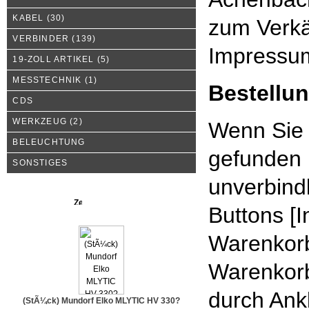
KABEL
(30)
zum Verkä
VERBINDER
(139)
Impress
19-ZOLL ARTIKEL
(5)
MESSTECHNIK
(1)
Bestellu
CDS
WERKZEUG
(2)
Wenn Sie 
BELEUCHTUNG
gefunden 
SONSTIGES
unverbind
Neue Produkte
Buttons [I
Warenkorb
Warenkorb
durch Ank
(StÃ¼ck) Mundorf Elko MLYTIC HV 330?