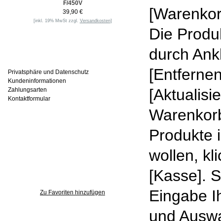
F/450V
[Warenkor
39,90 €
[inkl. 19% MwSt zzgl.
Versandkosten
]
Die Produ
durch Ank
Informationen
[Entferne
Privatsphäre und Datenschutz
Kundeninformationen
[Aktualis
Zahlungsarten
Kontaktformular
Warenkorb
Häufig gesucht
Produkte 
wollen, kl
[Kasse]. 
Zu den Favoriten
Eingabe I
Zu Favoriten hinzufügen
und Auswa