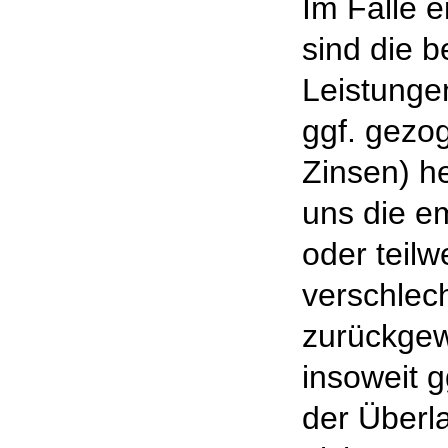
Im Falle 
sind die 
Leistunge
ggf. gezo
Zinsen) h
uns die e
oder teilw
verschlec
zurückgew
insoweit g
der Überl