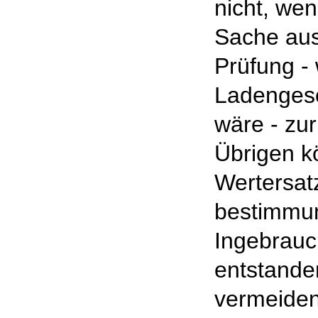
nicht, we
Sache aus
Prüfung - 
Ladengesc
wäre - zur
Übrigen k
Wertersatz
bestimm
Ingebrau
entstande
vermeiden