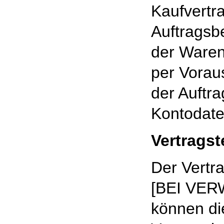
Kaufvertr
Auftragsb
der Waren
per Vorau
der Auftra
Kontodaten
Vertrags
Der Vertra
[BEI VE
können di