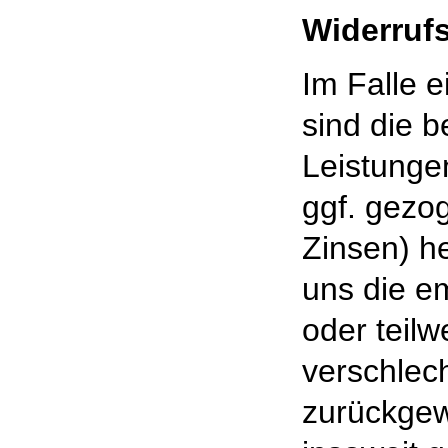
Widerruf
Im Falle 
sind die 
Leistunge
ggf. gezo
Zinsen) h
uns die e
oder teilw
verschlec
zurückgew