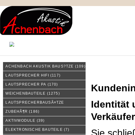
KONTAKT
MEIN KONTO
IMPRESSUM
ACHENBACH AKUSTIK BAUS?TZE
(109)
Kundeninformationen
LAUTSPRECHER HIFI
(117)
LAUTSPRECHER PA
(170)
Kundenin
WEICHENBAUTEILE
(1275)
Identität
LAUTSPRECHERBAUSÃ¤TZE
ZUBEHÃ¶R
(186)
Verkäufe
AKTIVMODULE
(39)
ELEKTRONISCHE BAUTEILE
(7)
Sie schli