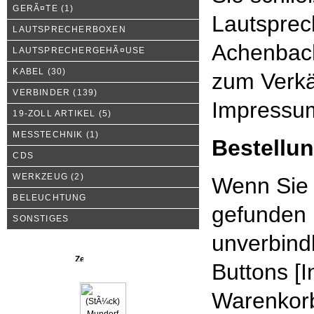
GERÃ¤TE
(1)
Lautsprec
LAUTSPRECHERBOXEN
Achenbac
LAUTSPRECHERGEHÃ¤USE
KABEL
(30)
zum Verkä
VERBINDER
(139)
Impress
19-ZOLL ARTIKEL
(5)
MESSTECHNIK
(1)
Bestellu
CDS
WERKZEUG
(2)
Wenn Sie 
BELEUCHTUNG
gefunden 
SONSTIGES
unverbind
Neue Produkte
Buttons [I
Warenkorb