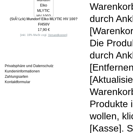
Warenkorb
durch Ank
(StÃ¼ck) Mundorf Elko MLYTIC HV 100?
F/450V
[Warenkor
17,90 €
[inkl. 19% MwSt zzgl.
Versandkosten
]
Die Produ
durch Ank
Informationen
[Entferne
Privatsphäre und Datenschutz
Kundeninformationen
[Aktualis
Zahlungsarten
Kontaktformular
Warenkorb
Häufig gesucht
Produkte 
wollen, kl
[Kasse]. 
Zu den Favoriten