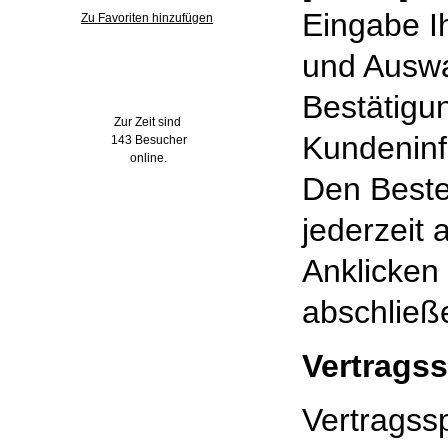
Eingabe I
Zu Favoriten hinzufügen
und Auswa
Wer ist online?
Bestätigu
Zur Zeit sind
Kundeninf
143 Besucher
online.
Den Beste
jederzeit
Anklicken
abschließ
Vertrags
Vertragss