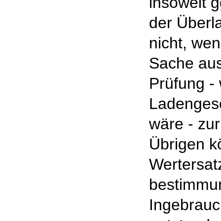
insoweit g
der Überl
nicht, we
Sache aus
Prüfung - 
Ladengesc
wäre - zur
Übrigen k
Wertersatz
bestimm
Ingebrau