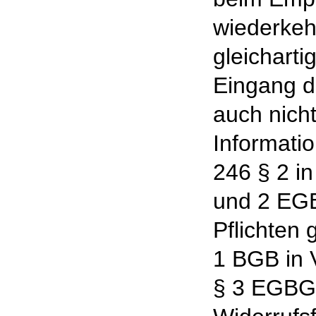
wiederkeh
gleicharti
Eingang de
auch nicht
Informatio
246 § 2 in
und 2 EG
Pflichten
1 BGB in V
§ 3 EGBG