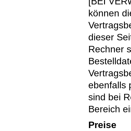
[BEI VE
können di
Vertragsb
dieser Se
Rechner s
Bestellda
Vertragsb
ebenfalls
sind bei R
Bereich e
Preise