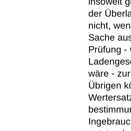
insoweit g
der Überl
nicht, we
Sache aus
Prüfung - 
Ladengesc
wäre - zur
Übrigen k
Wertersatz
bestimm
Ingebrau