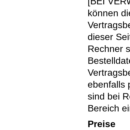
[BEI VE
können di
Vertragsb
dieser Se
Rechner s
Bestellda
Vertragsb
ebenfalls
sind bei R
Bereich e
Preise