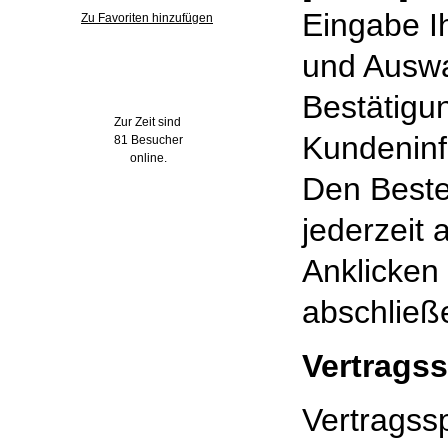
Eingabe I
Zu Favoriten hinzufügen
und Auswa
Wer ist online?
Bestätigu
Zur Zeit sind
Kundeninf
81 Besucher
online.
Den Beste
jederzeit
Anklicken
abschließ
Vertrags
Vertragss