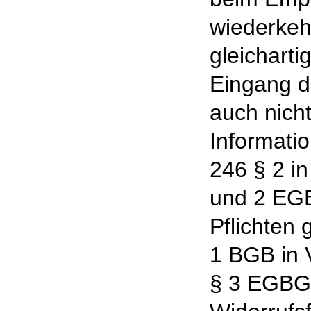
wiederkeh
gleicharti
Eingang de
auch nicht
Informatio
246 § 2 in
und 2 EG
Pflichten
1 BGB in V
§ 3 EGBG