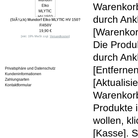
Warenkorb
durch Ank
(StÃ¼ck) Mundorf Elko MLYTIC HV 150?
F/450V
[Warenkor
19,90 €
[inkl. 19% MwSt zzgl.
Versandkosten
]
Die Produ
durch Ank
Informationen
[Entferne
Privatsphäre und Datenschutz
Kundeninformationen
[Aktualis
Zahlungsarten
Kontaktformular
Warenkorb
Häufig gesucht
Produkte 
wollen, kl
[Kasse]. 
Zu den Favoriten