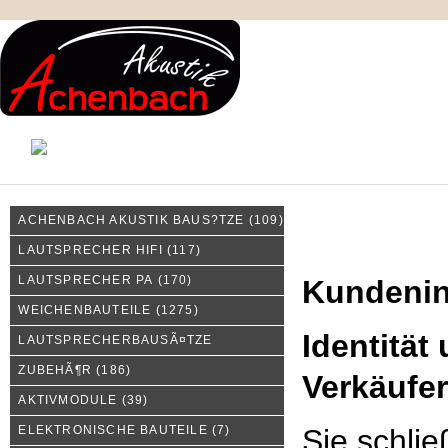
KONTAKT
MEIN KONTO
IMPRESSUM
ACHENBACH AKUSTIK BAUS?TZE
(109)
Kundeninformationen
LAUTSPRECHER HIFI
(117)
LAUTSPRECHER PA
(170)
Kundenin
WEICHENBAUTEILE
(1275)
Identität
LAUTSPRECHERBAUSÃ¤TZE
ZUBEHÃ¶R
(186)
Verkäufe
AKTIVMODULE
(39)
ELEKTRONISCHE BAUTEILE
(7)
Sie schli