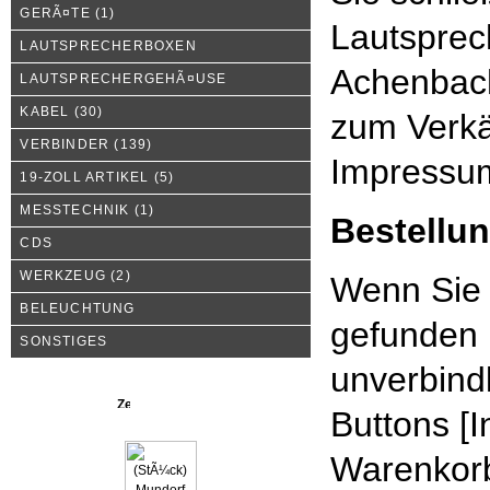
GERÃ¤TE
(1)
Lautsprec
LAUTSPRECHERBOXEN
Achenbac
LAUTSPRECHERGEHÃ¤USE
KABEL
(30)
zum Verkä
VERBINDER
(139)
Impress
19-ZOLL ARTIKEL
(5)
MESSTECHNIK
(1)
Bestellu
CDS
WERKZEUG
(2)
Wenn Sie 
BELEUCHTUNG
gefunden 
SONSTIGES
unverbind
Neue Produkte
Buttons [I
Warenkorb