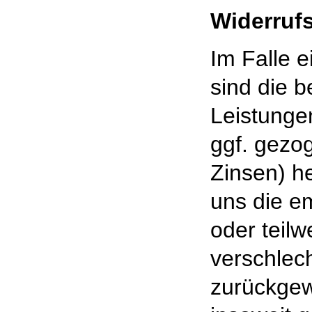
Widerruf
Im Falle 
sind die 
Leistunge
ggf. gezo
Zinsen) h
uns die e
oder teilw
verschlec
zurückgew