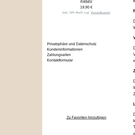
e
F/450V
19,90 €
P
[inkl. 19% MwSt zzgl.
Versandkosten
]
D
W
Informationen
Privatsphäre und Datenschutz
D
Kundeninformationen
V
Zahlungsarten
Kontaktformular
m
Häufig gesucht
D
W
Z
Zu den Favoriten
D
Zu Favoriten hinzufügen
k
T
u