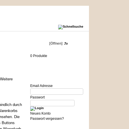
Warenkorb
[Öffnen]
0 Produkte
Login
Weitere
Email Adresse
Passwort
indlich durch
Warenkorbs
Neues Konto
ansehen. Die
Passwort vergessen?
s Buttons
im Warenkorb