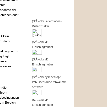
hrer
Top of the Shop
isnahme der
bbrechen oder
1
(StÃ¼ck) Leiterplatten-
Distanzhalter
lt kein
r. Nach
2
(StÃ¼ck) M6
Einschlagmutter
ellung der im
g folgt
3
(StÃ¼ck) M5
serer
Einschlagmutter
auskasse
4
(StÃ¼ck) Zylinderkopf-
Imbusschraube M6x40mm,
schwarz
n die
Ihrem
gsbedingungen
5
(StÃ¼ck) M4
gIn-Bereich
Einschlagmutter