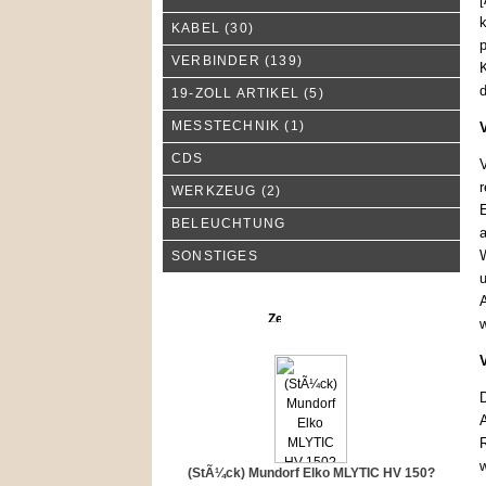
k
KABEL
(30)
p
VERBINDER
(139)
K
d
19-ZOLL ARTIKEL
(5)
MESSTECHNIK
(1)
CDS
V
r
WERKZEUG
(2)
E
BELEUCHTUNG
a
W
SONSTIGES
u
A
Neue Produkte
w
D
A
R
w
(StÃ¼ck) Mundorf Elko MLYTIC HV 150?