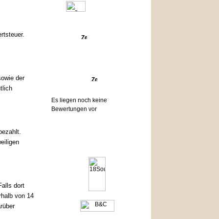
rtsteuer.
Angebote
owie der
Bewertungen
tlich
Es liegen noch keine
Bewertungen vor
ezahlt.
Hersteller
eiligen
alls dort
rhalb von 14
arüber