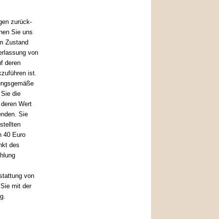
gen zurück-
nen Sie uns
em Zustand
erlassung von
uf deren
zuführen ist.
mmungsgemäße
Sie die
 deren Wert
enden. Sie
stellten
n 40 Euro
nkt des
ahlung
stattung von
Sie mit der
g.