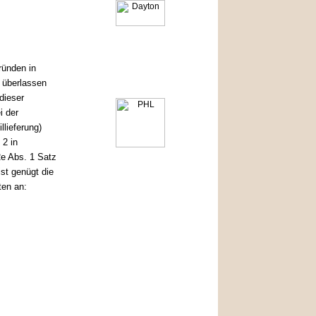
ründen in
f überlassen
dieser
i der
llieferung)
 2 in
e Abs. 1 Satz
st genügt die
ten an: