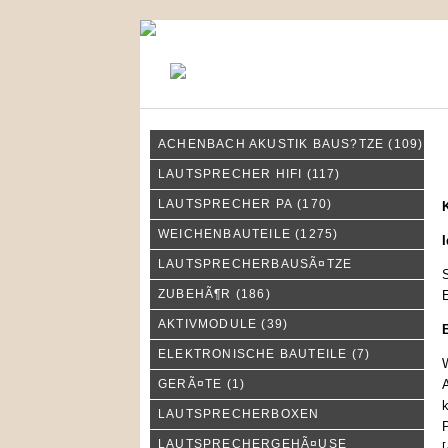
KONTAKT
MEIN KONTO
ACHENBACH AKUSTIK BAUS?TZE
(109)
K
LAUTSPRECHER HIFI
(117)
LAUTSPRECHER PA
(170)
WEICHENBAUTEILE
(1275)
I
LAUTSPRECHERBAUSÃ¤TZE
S
ZUBEHÃ¶R
(186)
E
AKTIVMODULE
(39)
ELEKTRONISCHE BAUTEILE
(7)
W
GERÃ¤TE
(1)
A
k
LAUTSPRECHERBOXEN
P
LAUTSPRECHERGEHÃ¤USE
[