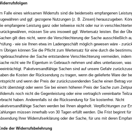
Widerrufsfolgen
m Falle eines wirksamen Widerrufs sind die beiderseits empfangenen Leistun
ugewähren und ggf. gezogene Nutzungen (z. B. Zinsen) herauszugeben. Kön
ie empfangene Leistung ganz oder teilweise nicht oder nur in verschlechtert
urückgewähren, müssen Sie uns insoweit ggf. Wertersatz leisten. Bei der Üb
achen gilt dies nicht, wenn die Verschlechterung der Sache ausschließlich a
rüfung - wie sie Ihnen etwa im Ladengeschäft möglich gewesen wäre - zurück
m Übrigen können Sie die Pflicht zum Wertersatz für eine durch die besti
ngebrauchnahme der Sache entstandene Verschlechterung vermeiden, indem 
ache nicht wie Ihr Eigentum in Gebrauch nehmen und alles unterlassen, was
eeinträchtigt. Paketversandfähige Sachen sind auf unsere Gefahr zurückzus
aben die Kosten der Rücksendung zu tragen, wenn die gelieferte Wa
re der be
ntspricht und wenn der Preis der zurückzusendenden Sache einen Betrag vo
icht übersteigt oder wenn Sie bei einem höheren Preis der Sache zum Zeitpu
iderrufs noch nicht die Gegenleistung oder eine vertraglich vereinbarte Teilz
rbracht haben. Anderenfalls ist die Rücksendung für Sie kostenfrei. Nicht
aketversandfähige Sachen werden bei Ihnen abgeholt. Verpflichtungen zur Er
ahlungen müssen innerhalb von 30 Tagen erfüllt werden. Die Frist beginnt für 
bsendung Ihrer Widerrufserklärung oder der Sache, für uns mit deren Empfan
Ende der Widerrufsbelehrung