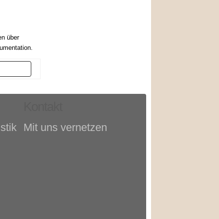
en über
kumentation.
er
Kontakt
stik
Mit uns vernetzen