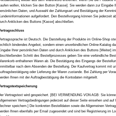
aufen wollen, klicken Sie den Button [Kasse]. Sie werden dann zur Eingabe I
ersönlichen Daten, und Auswahl der Zahlungsart und Bestätigung der Kenntn
undeninformationen aufgefordert. Den Bestellvorgang können Sie jederzeit a
urch Anklicken des Buttons [Kasse] abschließen.
Vertragsschluss
ertragssprache ist Deutsch. Die Darstellung der Produkte im Online-Shop stel
echtlich bindendes Angebot, sondern einen unverbindlichen Online-Katalog da
ingabe Ihrer persönlichen Daten und durch Anklicken des Buttons [Weiter] im
bschließenden Schritt des Bestellprozesses geben Sie eine verbindliche Best
arenkorb enthaltenen Waren ab. Die Bestätigung des Eingangs der Bestellun
nmittelbar nach dem Absenden der Bestellung. Der Kaufvertrag kommt mit un
uftragsbestätigung oder Lieferung der Waren zustande. Bei Zahlung per Vor
erden Ihnen mit der Auftragbestätigung die Kontodaten mitgeteilt.
Vertragstextspeicherung
er Vertragstext wird gespeichert. [BEI VERWENDUNG VON AGB: Sie könne
llgemeinen Vertragsbedingungen jederzeit auf
dieser Seite einsehen und auf 
echner speichern.] Die konkreten Bestelldaten sowie die Allgemeinen Vertra
erden Ihnen ebenfalls per Email zugesendet und sind bei Registrierung im Lo