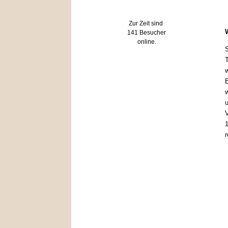
Wer ist online?
Zur Zeit sind
W
141 Besucher
online.
S
T
w
B
w
u
V
1
r