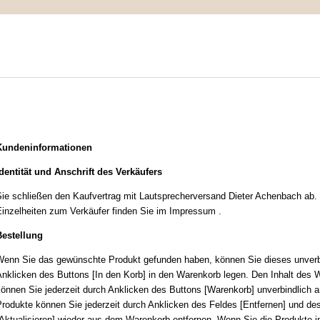
IMPRESSUM
MEIN WARENKORB
ZUR KASSE
undeninformationen
Kundeninformationen
dentität und Anschrift des Verkäufers
ie schließen den Kaufvertrag mit
Lautsprecherversand Dieter Achenbach
ab. 
inzelheiten zum Verkäufer finden Sie im Impressum
.
Bestellung
enn Sie das gewünschte Produkt gefunden haben, können Sie dieses unverb
nklicken des Buttons [In den Korb] in den Warenkorb legen. Den Inhalt des 
önnen Sie jederzeit durch Anklicken des Buttons [Warenkorb] unverbindlich 
rodukte können Sie jederzeit durch Anklicken des Feldes [Entfernen] und de
Aktualisieren] wieder aus dem Warenkorb entfernen. Wenn Sie die Produkte 