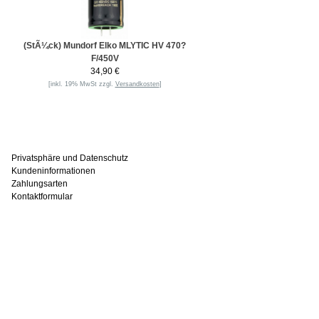
(StÃ¼ck) Mundorf Elko MLYTIC HV 470?
F/450V
34,90 €
[inkl. 19% MwSt zzgl.
Versandkosten
]
Informationen
Privatsphäre und Datenschutz
Kundeninformationen
Zahlungsarten
Kontaktformular
Häufig gesucht
Zu den Favoriten