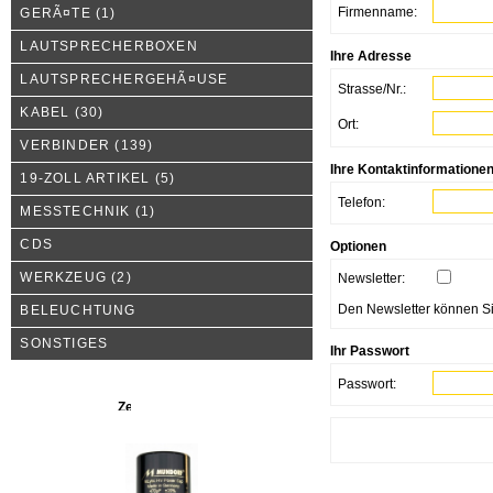
Firmenname:
GERÃ¤TE
(1)
LAUTSPRECHERBOXEN
Ihre Adresse
LAUTSPRECHERGEHÃ¤USE
Strasse/Nr.:
KABEL
(30)
Ort:
VERBINDER
(139)
Ihre Kontaktinformatione
19-ZOLL ARTIKEL
(5)
Telefon:
MESSTECHNIK
(1)
CDS
Optionen
WERKZEUG
(2)
Newsletter:
Den Newsletter können Sie
BELEUCHTUNG
SONSTIGES
Ihr Passwort
Passwort:
Neue Produkte