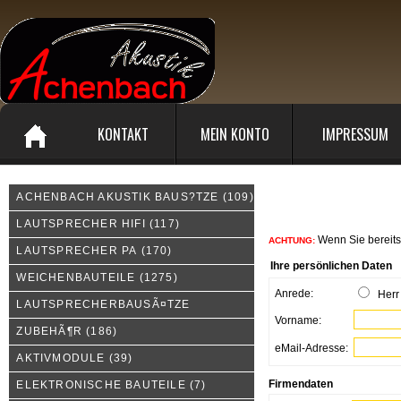
KONTAKT
MEIN KONTO
IMPRESSUM
ACHENBACH AKUSTIK BAUS?TZE
(109)
Informationen zu Ihrem 
LAUTSPRECHER HIFI
(117)
Wenn Sie bereits 
ACHTUNG:
LAUTSPRECHER PA
(170)
Ihre persönlichen Daten
WEICHENBAUTEILE
(1275)
Anrede:
Her
LAUTSPRECHERBAUSÃ¤TZE
Vorname:
ZUBEHÃ¶R
(186)
eMail-Adresse:
AKTIVMODULE
(39)
Firmendaten
ELEKTRONISCHE BAUTEILE
(7)