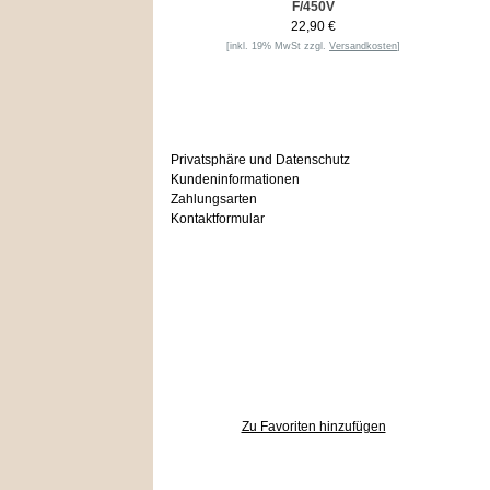
F/450V
22,90 €
[inkl. 19% MwSt zzgl.
Versandkosten
]
Informationen
Privatsphäre und Datenschutz
Kundeninformationen
Zahlungsarten
Kontaktformular
Häufig gesucht
Zu den Favoriten
Zu Favoriten hinzufügen