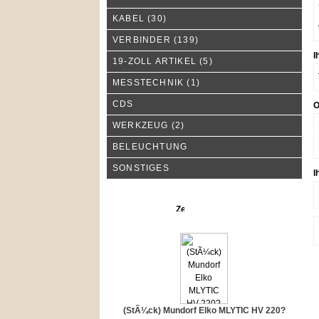
KABEL
(30)
VERBINDER
(139)
I
19-ZOLL ARTIKEL
(5)
MESSTECHNIK
(1)
CDS
O
WERKZEUG
(2)
BELEUCHTUNG
SONSTIGES
I
Neue Produkte
(StÃ¼ck) Mundorf Elko MLYTIC HV 220?