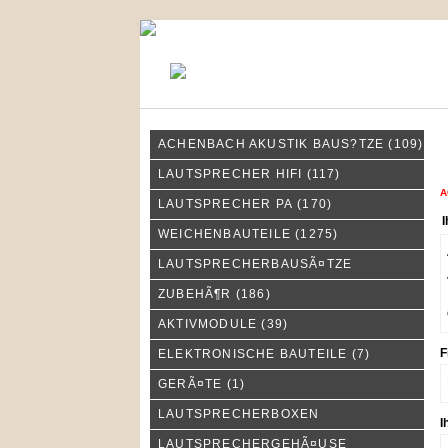
KONTAKT
MEIN KONTO
ACHENBACH AKUSTIK BAUS?TZE
(109)
I
LAUTSPRECHER HIFI
(117)
A
LAUTSPRECHER PA
(170)
I
WEICHENBAUTEILE
(1275)
LAUTSPRECHERBAUSÃ¤TZE
ZUBEHÃ¶R
(186)
AKTIVMODULE
(39)
F
ELEKTRONISCHE BAUTEILE
(7)
GERÃ¤TE
(1)
LAUTSPRECHERBOXEN
I
LAUTSPRECHERGEHÃ¤USE