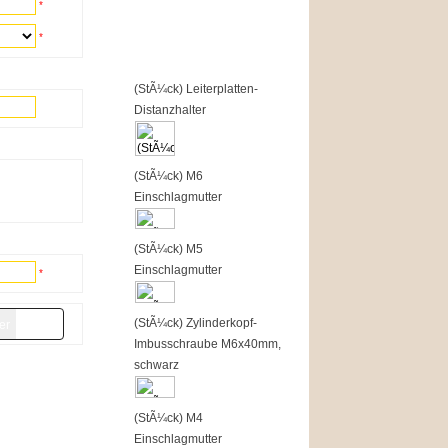
*
Top of the Shop
*
1
(StÃ¼ck) Leiterplatten-
Distanzhalter
2
(StÃ¼ck) M6
Einschlagmutter
3
(StÃ¼ck) M5
Einschlagmutter
*
4
(StÃ¼ck) Zylinderkopf-
Imbusschraube M6x40mm,
schwarz
5
(StÃ¼ck) M4
Einschlagmutter