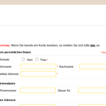
IMPRESSUM
MEIN WARENKORB
ZUR KASSE
nformationen zu Ihrem Kundenkonto
Wenn Sie bereits ein Konto besitzen, so melden Sie sich bitte
hier
an.
CHTUNG:
hre persönlichen Daten
* No
Anrede:
Herr
Frau
*
Vorname:
Nachname:
*
eMail-Adresse:
*
irmendaten
Firmenname:
Steuer Nr.:
hre Adresse