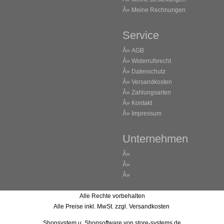
Â»
Meine Rechnungen
Service
Â»
AGB
Â»
Widerrufsrecht
Â»
Datenschutz
Â»
Versandkosten
Â»
Zahlungsarten
Â»
Kontakt
Â»
Impressum
Unternehmen
Â»
Â»
Â»
Alle Rechte vorbehalten
Alle Preise inkl. MwSt. zzgl. Versandkosten
Shopsystem u. Shopsoftware
von store-systems.de