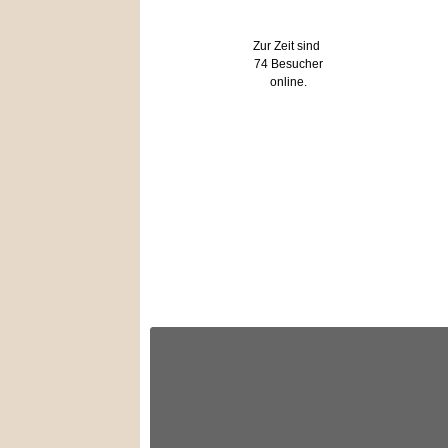
Wer ist online?
Zur Zeit sind
74 Besucher
online.