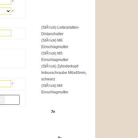
*
Top of the Shop
*
1
(StÃ¼ck) Leiterplatten-
Distanzhalter
2
(StÃ¼ck) M6
Einschlagmutter
3
(StÃ¼ck) M5
Einschlagmutter
4
(StÃ¼ck) Zylinderkopf-
Imbusschraube M6x40mm,
schwarz
*
5
(StÃ¼ck) M4
Einschlagmutter
Angebote