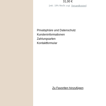
31,00 €
[inkl. 19% MwSt zzgl.
Versandkosten
]
Informationen
Privatsphäre und Datenschutz
Kundeninformationen
Zahlungsarten
Kontaktformular
Häufig gesucht
Zu den Favoriten
Zu Favoriten hinzufügen
Wer ist online?