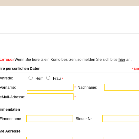
IMPRESSUM
MEIN WARENKORB
ZUR KASSE
nformationen zu Ihrem Kundenkonto
Wenn Sie bereits ein Konto besitzen, so melden Sie sich bitte
hier
an.
CHTUNG:
hre persönlichen Daten
* No
Anrede:
Herr
Frau
*
Vorname:
Nachname:
*
eMail-Adresse:
*
irmendaten
Firmenname:
Steuer Nr.:
hre Adresse