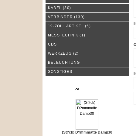
KABEL
(30)
VERBINDER
(139)
I
19-ZOLL ARTIKEL
(5)
MESSTECHNIK
(1)
CDS
O
WERKZEUG
(2)
BELEUCHTUNG
SONSTIGES
I
Neue Produkte
(St?ck) D?mmmatte Damp30