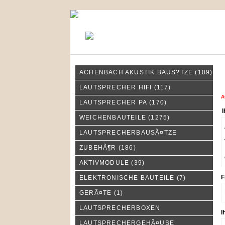
KONTAKT
MEIN KONTO
ACHENBACH AKUSTIK BAUS?TZE
(109)
I
LAUTSPRECHER HIFI
(117)
A
LAUTSPRECHER PA
(170)
I
WEICHENBAUTEILE
(1275)
LAUTSPRECHERBAUSÃ¤TZE
ZUBEHÃ¶R
(186)
AKTIVMODULE
(39)
F
ELEKTRONISCHE BAUTEILE
(7)
GERÃ¤TE
(1)
LAUTSPRECHERBOXEN
I
LAUTSPRECHERGEHÃ¤USE