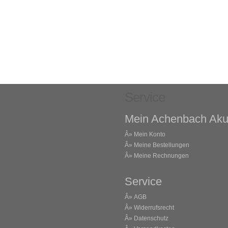
Service
Mein Achenbach Aku
Â»
Mein Konto
Â»
Meine Bestellungen
Â»
Meine Rechnungen
Service
Â»
AGB
Â»
Widerrufsrecht
Â»
Datenschutz