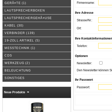
Firmenname:
GERÃ¤TE
(1)
LAUTSPRECHERBOXEN
Ihre Adresse
LAUTSPRECHERGEHÃ¤USE
Strasse/Nr.:
KABEL
(30)
Ort:
VERBINDER
(139)
Ihre Kontaktinformatione
19-ZOLL ARTIKEL
(5)
Telefon:
MESSTECHNIK
(1)
CDS
Optionen
WERKZEUG
(2)
Newsletter:
Den Newsletter können Sie
BELEUCHTUNG
SONSTIGES
Ihr Passwort
Passwort:
Neue Produkte