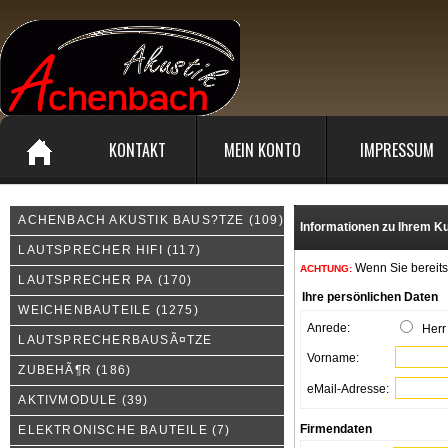
KONTAKT
MEIN KONTO
IMPRESSUM
ACHENBACH AKUSTIK BAUS?TZE
(109)
Informationen zu Ihrem 
LAUTSPRECHER HIFI
(117)
Wenn Sie bereits 
ACHTUNG:
LAUTSPRECHER PA
(170)
Ihre persönlichen Daten
WEICHENBAUTEILE
(1275)
Anrede:
Her
LAUTSPRECHERBAUSÃ¤TZE
Vorname:
ZUBEHÃ¶R
(186)
eMail-Adresse:
AKTIVMODULE
(39)
Firmendaten
ELEKTRONISCHE BAUTEILE
(7)