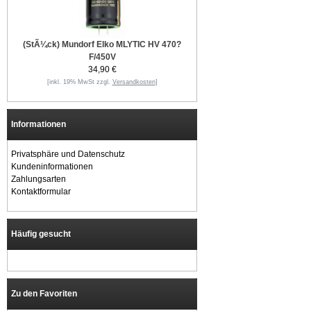
(StÃ¼ck) Mundorf Elko MLYTIC HV 470?
F/450V
34,90 €
[inkl. 19% MwSt zzgl.
Versandkosten
]
Informationen
Privatsphäre und Datenschutz
Kundeninformationen
Zahlungsarten
Kontaktformular
Häufig gesucht
Zu den Favoriten