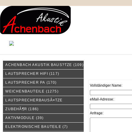
KONTAKT
MEIN KONTO
IMPRESSUM
ACHENBACH AKUSTIK BAUS?TZE
(109)
Kontakt
LAUTSPRECHER HIFI
(117)
LAUTSPRECHER PA
(170)
Vollständiger Name:
WEICHENBAUTEILE
(1275)
eMail-Adresse:
LAUTSPRECHERBAUSÃ¤TZE
ZUBEHÃ¶R
(186)
Anfrage:
AKTIVMODULE
(39)
ELEKTRONISCHE BAUTEILE
(7)