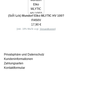
(StÃ¼ck) Mundorf Elko MLYTIC HV 100?
F/450V
17,90 €
[inkl. 19% MwSt zzgl.
Versandkosten
]
Informationen
Privatsphäre und Datenschutz
Kundeninformationen
Zahlungsarten
Kontaktformular
Häufig gesucht
Zu den Favoriten