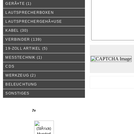
GERÃ¤TE
(1)
LAUTSPRECHERBOXEN
LAUTSPRECHERGEHÃ¤USE
KABEL
(30)
VERBINDER
(139)
19-ZOLL ARTIKEL
(5)
MESSTECHNIK
(1)
CDS
WERKZEUG
(2)
BELEUCHTUNG
SONSTIGES
Neue Produkte