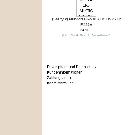
(StÃ¼ck) Mundorf Elko MLYTIC HV 470?
F/450V
34,90 €
[inkl. 19% MwSt zzgl.
Versandkosten
]
Informationen
Privatsphäre und Datenschutz
Kundeninformationen
Zahlungsarten
Kontaktformular
Häufig gesucht
Zu den Favoriten