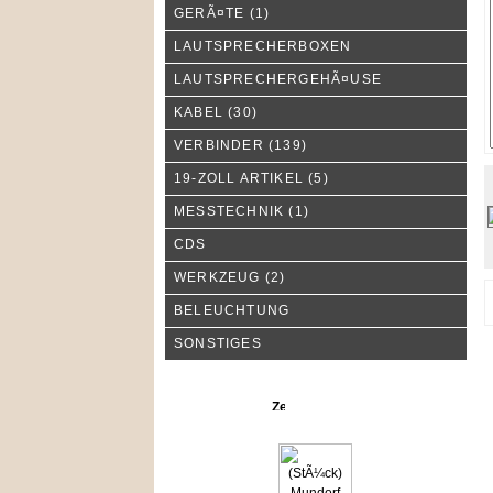
GERÃ¤TE
(1)
LAUTSPRECHERBOXEN
LAUTSPRECHERGEHÃ¤USE
KABEL
(30)
VERBINDER
(139)
19-ZOLL ARTIKEL
(5)
MESSTECHNIK
(1)
CDS
WERKZEUG
(2)
BELEUCHTUNG
SONSTIGES
Neue Produkte