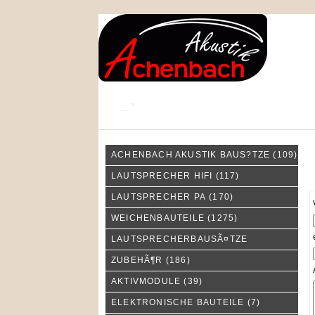
KONTAKT
MEIN KONTO
ACHENBACH AKUSTIK BAUS?TZE
(109)
K
LAUTSPRECHER HIFI
(117)
LAUTSPRECHER PA
(170)
WEICHENBAUTEILE
(1275)
LAUTSPRECHERBAUSÃ¤TZE
ZUBEHÃ¶R
(186)
AKTIVMODULE
(39)
ELEKTRONISCHE BAUTEILE
(7)