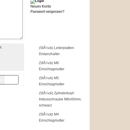
Neues Konto
Passwort vergessen?
Top of the Shop
n:
1
(StÃ¼ck) Leiterplatten-
Distanzhalter
2
(StÃ¼ck) M6
Einschlagmutter
3
(StÃ¼ck) M5
Einschlagmutter
4
(StÃ¼ck) Zylinderkopf-
Imbusschraube M6x40mm,
schwarz
5
(StÃ¼ck) M4
Einschlagmutter