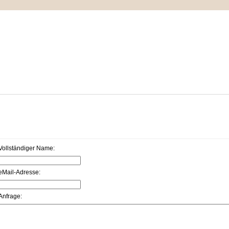
IMPRESSUM
MEIN WARENKORB
ZUR KASSE
ontakt
Vollständiger Name:
eMail-Adresse:
Anfrage: