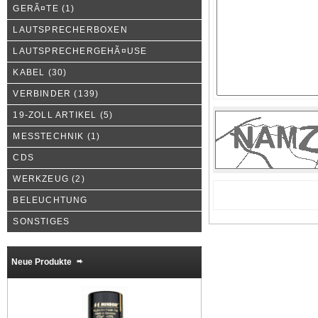
GERÃ¤TE
(1)
LAUTSPRECHERBOXEN
LAUTSPRECHERGEHÃ¤USE
KABEL
(30)
VERBINDER
(139)
19-ZOLL ARTIKEL
(5)
MESSTECHNIK
(1)
CDS
WERKZEUG
(2)
BELEUCHTUNG
SONSTIGES
Neue Produkte