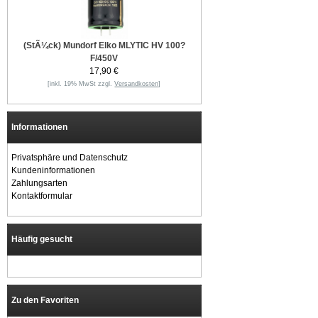
(StÃ¼ck) Mundorf Elko MLYTIC HV 100?
F/450V
17,90 €
[inkl. 19% MwSt zzgl.
Versandkosten
]
Informationen
Privatsphäre und Datenschutz
Kundeninformationen
Zahlungsarten
Kontaktformular
Häufig gesucht
Zu den Favoriten