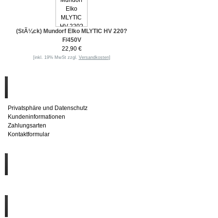
(StÃ¼ck) Mundorf Elko MLYTIC HV 220?
F/450V
22,90 €
[inkl. 19% MwSt zzgl.
Versandkosten
]
Informationen
Privatsphäre und Datenschutz
Kundeninformationen
Zahlungsarten
Kontaktformular
Häufig gesucht
Zu den Favoriten