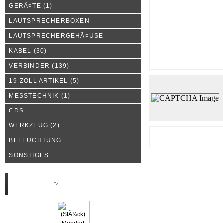
GERÃ¤TE
(1)
LAUTSPRECHERBOXEN
LAUTSPRECHERGEHÃ¤USE
KABEL
(30)
VERBINDER
(139)
19-ZOLL ARTIKEL
(5)
MESSTECHNIK
(1)
CDS
WERKZEUG
(2)
BELEUCHTUNG
SONSTIGES
Neue Produkte